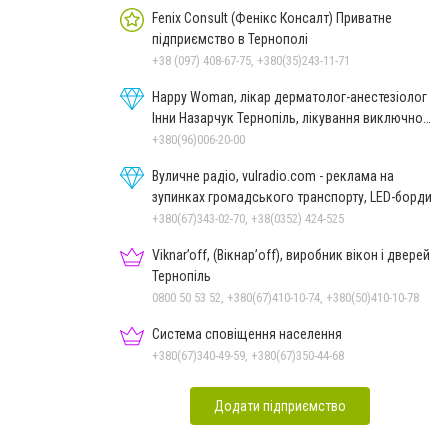
Fenix Consult (Фенікс Консалт) Приватне
підприємство в Тернополі
+38 (097) 408-67-75, +380(35)243-11-71
Happy Woman, лікар дерматолог-анестезіолог
Інни Назарчук Тернопіль, лікування виключно
важких станів
+380(96)006-20-00
Вуличне радіо, vulradio.com - реклама на
зупинках громадського транспорту, LED-борди
+380(67)343-02-70, +38(0352) 424-525
Viknar’off, (Вікнар’off), виробник вікон і дверей
Тернопіль
0800 50 53 52, +380(67)410-10-74, +380(50)410-10-78
Система сповіщення населення
+380(67)340-49-59, +380(67)350-44-68
Додати підприємство