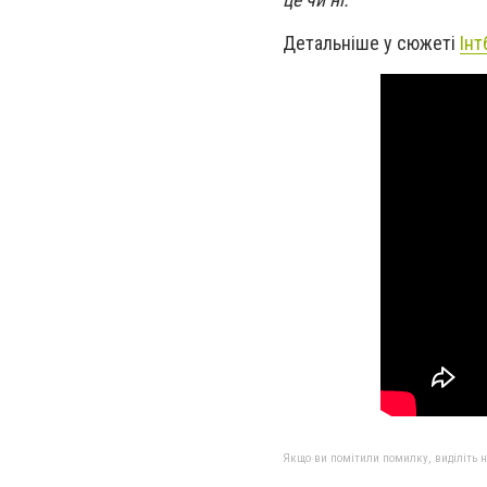
Детальніше у сюжеті
Інт
Якщо ви помітили помилку, виділіть нео