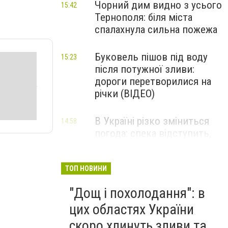
Чорний дим видно з усього
15:42
Тернополя: біля міста
спалахнула сильна пожежа
Буковель пішов під воду
15:23
після потужної зливи:
дороги перетворилися на
річки (ВІДЕО)
В Україні різко зміниться
14:58
погода: спека відступить,
але ненадовго – синоптики
дали прогноз на серпень
ТОП НОВИНИ
"Дощ і похолодання": в
цих областях України
скоро хлинуть зливи та