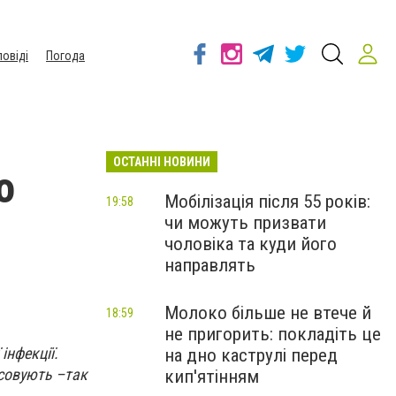
повіді
Погода
ОСТАННІ НОВИНИ
о
Мобілізація після 55 років:
19:58
чи можуть призвати
чоловіка та куди його
направлять
Молоко більше не втече й
18:59
не пригорить: покладіть це
інфекції.
на дно каструлі перед
ясовують –так
кип'ятінням