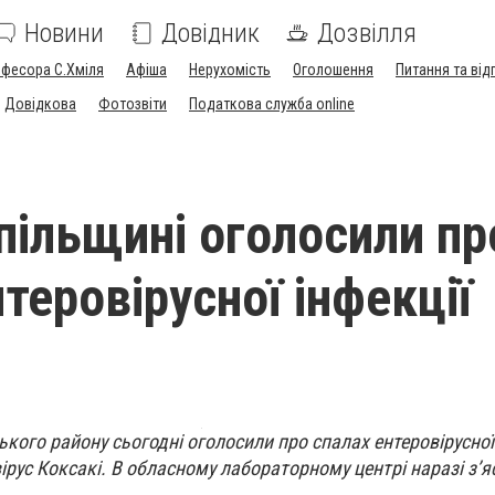
Новини
Довідник
Дозвілля
офесора С.Хміля
Афіша
Нерухомість
Оголошення
Питання та від
Довідкова
Фотозвіти
Податкова служба online
пільщині оголосили пр
теровірусної інфекції
ького району сьогодні оголосили про спалах ентеровірусної 
вірус Коксакі. В обласному лабораторному центрі наразі з’