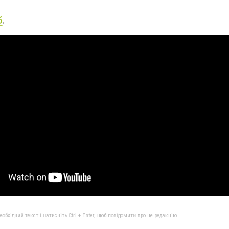
б
.
бхідний текст і натисніть Ctrl + Enter, щоб повідомити про це редакцію