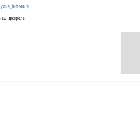
русна_інфекція
 наші джерела