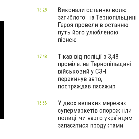
Виконали останню волю
18:28
загиблого: на Тернопільщині
Героя провели в останню
путь його улюбленою
піснею
Тікав від поліції з 3,48
17:48
проміле: на Тернопільщині
військовий у СЗЧ
перекинув авто,
постраждав пасажир
У двох великих мережах
16:56
супермаркетів спорожніли
полиці: чи варто українцям
запасатися продуктами