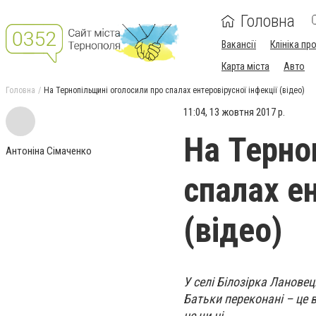
Головна
Вакансії
Клініка пр
Карта міста
Авто
Головна
На Тернопільщині оголосили про спалах ентеровірусної інфекції (відео)
11:04, 13 жовтня 2017 р.
На Терно
Антоніна Сімаченко
спалах ен
(відео)
У селі Білозірка Лановец
Батьки переконані – це 
це чи ні.