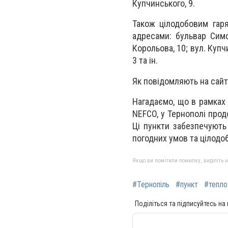
Купчинського, 9.
Також цілодобовим гар
адресами: бульвар Симон
Корольова, 10; вул. Купчи
3 та ін.
Як повідомляють на сайті
Нагадаємо, що в рамках 
NEFCO, у Тернополі прод
Ці пункти забезпечують
погодних умов та цілодо
Якщо ви помітили помилку, виділіть нео
#Тернопіль
#пункт
#тепло
Поділіться та підписуйтесь на