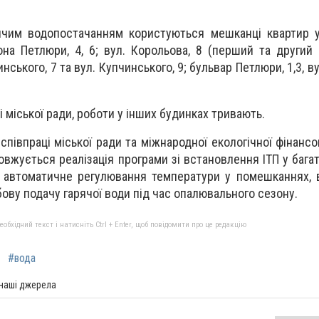
ячим водопостачанням користуються мешканці квартир у
а Петлюри, 4, 6; вул. Корольова, 8 (перший та другий пі
нського, 7 та вул. Купчинського, 9; бульвар Петлюри, 1,3, ву
 міської ради, роботи у інших будинках тривають.
співпраці міської ради та міжнародної екологічної фінансо
овжується реалізація програми зі встановлення ІТП у бага
 автоматичне регулювання температури у помешканнях, 
бову подачу гарячої води під час опалювального сезону.
бхідний текст і натисніть Ctrl + Enter, щоб повідомити про це редакцію
#вода
 наші джерела