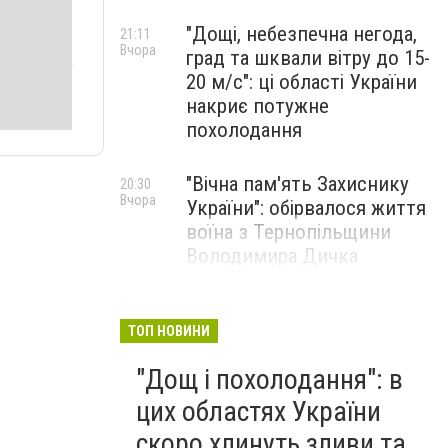
"Дощі, небезпечна негода,
21:11
Вчора
град та шквали вітру до 15-
20 м/с": ці області України
накриє потужне
похолодання
"Вічна пам'ять Захиснику
20:30
Вчора
України": обірвалося життя
воїна з Тернопільщини
Володимира Дичка
"Українців почали масово
20:14
Вчора
штрафувати за 3 вчинки,
ТОП НОВИНИ
перевірка прийде прямо
"Дощ і похолодання": в
додому": змусять оплатити
величезні суми
цих областях України
скоро хлинуть зливи та