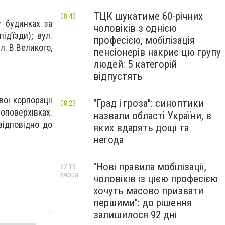
ТЦК шукатиме 60-річних
08:43
 будинках за
чоловіків з однією
д’їзди); вул.
професією, мобілізація
л. В.Великого,
пенсіонерів накриє цю групу
людей: 5 категорій
відпустять
вої корпорації
"Град і гроза": синоптики
08:23
топоверхівках.
назвали області України, в
відповідно до
яких вдарять дощі та
негода
"Нові правила мобілізації,
22:19
Вчора
чоловіків із цією професією
хочуть масово призвати
першими": до рішення
залишилося 92 дні