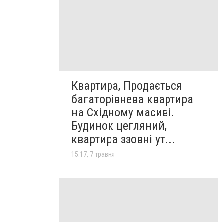
Квартира, Продається
багаторівнева квартира
на Східному масиві.
Будинок цегляний,
квартира ззовні ут...
15:17, 7 травня