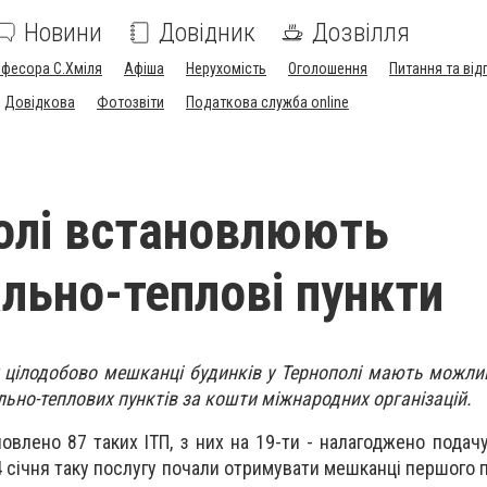
Новини
Довідник
Дозвілля
офесора С.Хміля
Афіша
Нерухомість
Оголошення
Питання та від
Довідкова
Фотозвіти
Податкова служба online
олі встановлюють
ально-теплові пункти
 цілодобово мешканці будинків у Тернополі мають можли
ьно-теплових пунктів за кошти міжнародних організацій.
новлено 87 таких ІТП, з них на 19-ти - налагоджено подач
 січня таку послугу почали отримувати мешканці першого пі