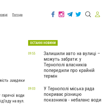
повіді
Погода
ОСТАННІ НОВИНИ
Залишили авто на вулиці –
09:55
можуть забрати: у
Тернополі власників
попередили про крайній
термін
вість завдяки
У Тернополі міська рада
09:03
покриває різницю
у гарячої води
показників - небаланс води
д’їзду на вул.