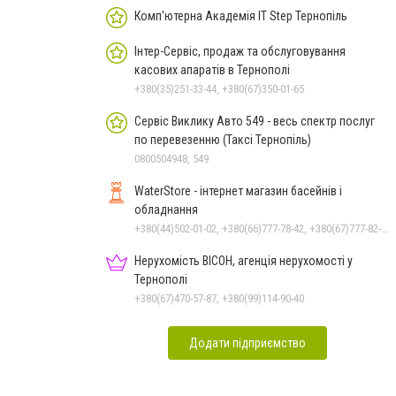
Комп'ютерна Академiя IT Step Тернопіль
Інтер-Сервіс, продаж та обслуговування
касових апаратів в Тернополі
+380(35)251-33-44, +380(67)350-01-65
Сервіс Виклику Авто 549 - весь спектр послуг
по перевезенню (Таксі Тернопіль)
0800504948, 549
WaterStore - інтернет магазин басейнів і
обладнання
+380(44)502-01-02, +380(66)777-78-42, +380(67)777-82-19, +380(67)890-80-80, +380(73)890-80-80, +380(44)502-01-03
Нерухомість ВІСОН, агенція нерухомості у
Тернополі
+380(67)470-57-87, +380(99)114-90-40
Додати підприємство