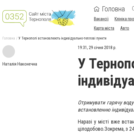
Головна
Вакансії
Клініка пр
Карта міста
Авто
Головна
У Тернополі встановлюють індивідуально-теплові пункти
19:31, 29 січня 2018 р.
У Терноп
Наталія Наконечна
індивіду
Отримувати гарячу воду
встановленню індивідуал
Наразі у місті вже вста
цілодобово.Зокрема, з 24