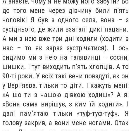
А знаєте, чому я не можу його забути? Бо
до того мене через дівчину били п’ять
чоловік! Я був з одного села, вона – з
сусіднього, де жили взагалі дикі пацани.
А ми з нею вже три дні ходили (ходити в
нас – то як зараз зустрічатися). І ось
сидимо ми з нею на галявинці – сосни,
шишки. І тут виходить п’ять хлопців. А то
90-ті роки. У всіх такі вени повздуті, як он
у Верняєва, тільки то діти. І кажуть мені:
«А шо ти з нашою дівкою ходиш»? А я:
«Вона сама вирішує, з ким їй ходити». І
далі пам’ятаю тільки «туф-туф-туф». Я
голову закрив, а вони мене ногами. Отак