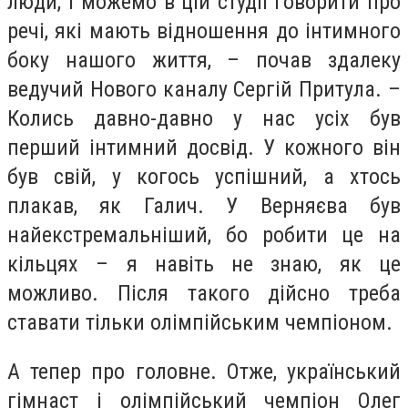
люди, і можемо в цій студії говорити про
речі, які мають відношення до інтимного
боку нашого життя, – почав здалеку
ведучий Нового каналу Сергій Притула. –
Колись давно-давно у нас усіх був
перший інтимний досвід. У кожного він
був свій, у когось успішний, а хтось
плакав, як Галич. У Верняєва був
найекстремальніший, бо робити це на
кільцях – я навіть не знаю, як це
можливо. Після такого дійсно треба
ставати тільки олімпійським чемпіоном.
А тепер про головне. Отже, український
гімнаст і олімпійський чемпіон Олег