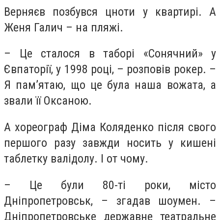
Верняєв позбувся цноти у квартирі. А
Женя Галич – на пляжі.
– Це сталося в таборі «Сонячний» у
Євпаторії, у 1998 році, – розповів рокер. –
Я пам’ятаю, що це була наша вожата, а
звали її Оксаною.
А хореограф Діма Коляденко після свого
першого разу завжди носить у кишені
таблетку валідолу. І от чому.
– Це були 80-ті роки, місто
Дніпропетровськ, – згадав шоумен. –
Дніпропетровське державне театральне