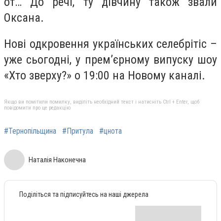
от… До речі, ту дівчину також звали
Оксана.
Нові одкровення українських селебрітіс –
уже сьогодні, у прем’єрному випуску шоу
«Хто зверху?» о 19:00 на Новому каналі.
Якщо ви помітили помилку, виділіть необхідний текст і натисніть Ctrl + Enter, щоб
повідомити про це редакцію
#Тернопільщина
#Притула
#цнота
Наталія Наконечна
Поділіться та підписуйтесь на наші джерела