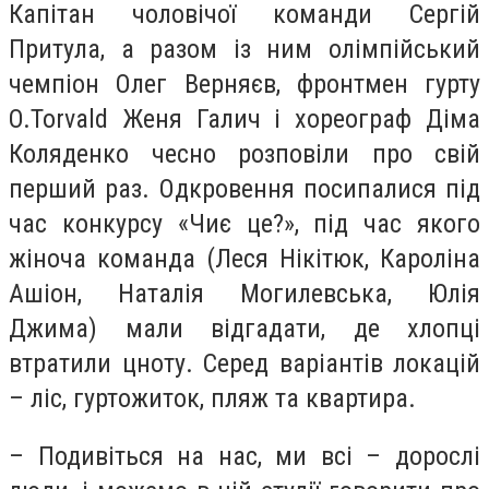
Капітан чоловічої команди Сергій
Притула, а разом із ним олімпійський
чемпіон Олег Верняєв, фронтмен гурту
O.Torvald Женя Галич і хореограф Діма
Коляденко чесно розповіли про свій
перший раз. Одкровення посипалися під
час конкурсу «Чиє це?», під час якого
жіноча команда (Леся Нікітюк, Кароліна
Ашіон, Наталія Могилевська, Юлія
Джима) мали відгадати, де хлопці
втратили цноту. Серед варіантів локацій
– ліс, гуртожиток, пляж та квартира.
– Подивіться на нас, ми всі – дорослі