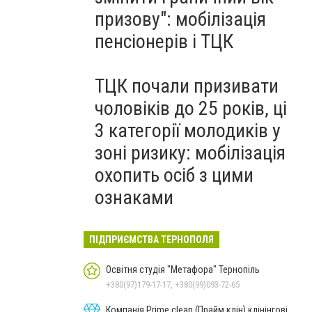
призову": мобілізація
пенсіонерів і ТЦК
ТЦК почали призивати
чоловіків до 25 років, ці
3 категорії молодиків у
зоні ризику: мобілізація
охопить осіб з цими
ознаками
ПІДПРИЄМСТВА ТЕРНОПОЛЯ
Освітня студія "Метафора" Тернопіль
+380(97)179-17-17, +380(99)093-72-65
Компанія Prime clean (Прайм клін) клінінгові