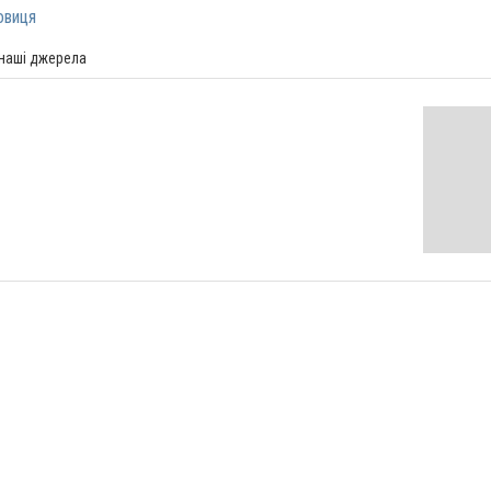
овиця
 наші джерела