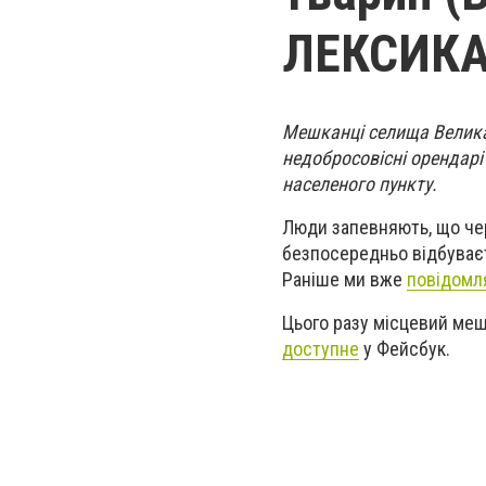
ЛЕКСИКА
Мешканці селища Велика
недобросовісні орендарі
населеного пункту.
Люди запевняють, що чере
безпосередньо відбуваєт
Раніше ми вже
повідомл
Цього разу місцевий ме
доступне
у Фейсбук.