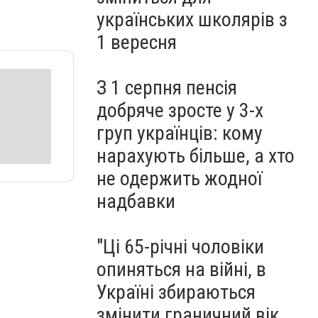
"Golden Talent World" (ФОТО)
українських школярів з
1 вересня
З 1 серпня пенсія
добряче зросте у 3-х
груп українців: кому
нарахують більше, а хто
не одержить жодної
надбавки
"Ці 65-річні чоловіки
опиняться на війні, в
Україні збираються
змінити граничний вік