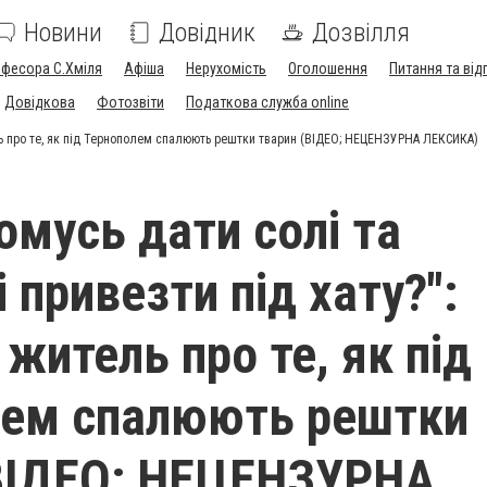
Новини
Довідник
Дозвілля
офесора С.Хміля
Афіша
Нерухомість
Оголошення
Питання та від
Довідкова
Фотозвіти
Податкова служба online
тель про те, як під Тернополем спалюють рештки тварин (ВІДЕО; НЕЦЕНЗУРНА ЛЕКСИКА)
омусь дати солі та
і привезти під хату?":
житель про те, як під
лем спалюють рештки
(ВІДЕО; НЕЦЕНЗУРНА