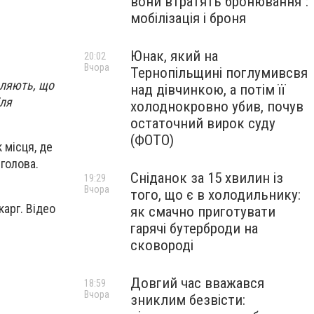
вони втратять бронювання":
мобілізація і броня
Юнак, який на
20:02
Вчора
Тернопільщині поглумивсвя
вляють, що
над дівчинкою, а потім її
іля
холоднокровно убив, почув
остаточний вирок суду
(ФОТО)
 місця, де
голова.
Сніданок за 15 хвилин із
19:29
Вчора
того, що є в холодильнику:
арг. Відео
як смачно приготувати
гарячі бутерброди на
сковороді
Довгий час вважався
18:59
Вчора
зниклим безвісти: