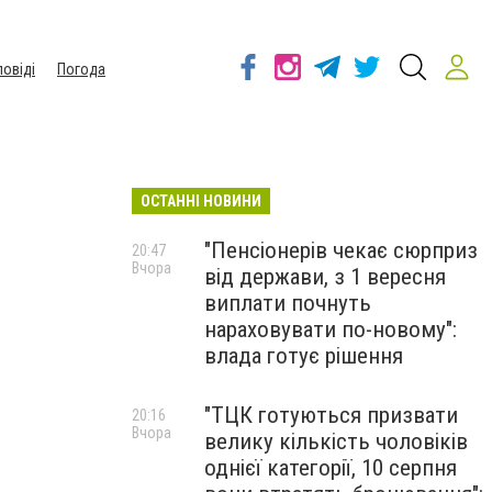
повіді
Погода
ОСТАННІ НОВИНИ
"Пенсіонерів чекає сюрприз
20:47
Вчора
від держави, з 1 вересня
виплати почнуть
нараховувати по-новому":
влада готує рішення
"ТЦК готуються призвати
20:16
Вчора
велику кількість чоловіків
однієї категорії, 10 серпня