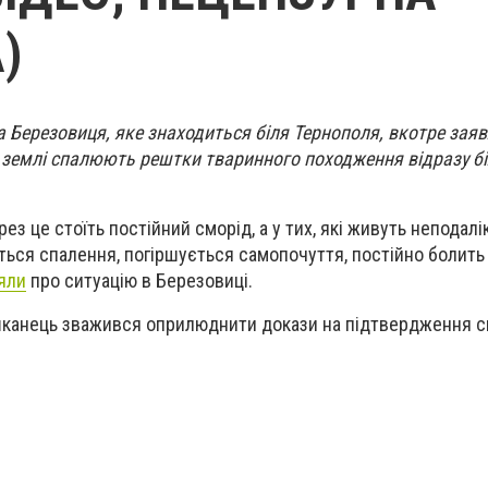
)
 Березовиця, яке знаходиться біля Тернополя, вкотре зая
 землі спалюють рештки тваринного походження відразу б
з це стоїть постійний сморід, а у тих, які живуть неподалік
ься спалення, погіршується самопочуття, постійно болить 
яли
про ситуацію в Березовиці.
шканець зважився оприлюднити докази на підтвердження ск