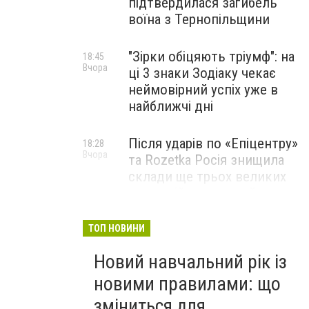
підтвердилася загибель
воїна з Тернопільщини
"Зірки обіцяють тріумф": на
18:45
Вчора
ці 3 знаки Зодіаку чекає
неймовірний успіх уже в
найближчі дні
Після ударів по «Епіцентру»
18:28
Вчора
та Rozetka Росія знищила
склади ще трьох великих
компаній: можливий
дефіцит одягу, взуття та
запчастин
ТОП НОВИНИ
Новий навчальний рік із
Юна піаністка з Тернополя
18:00
Вчора
здобула перемогу на
новими правилами: що
міжнародному конкурсі
зміниться для