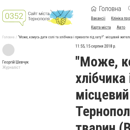
Головна
Вакансії
Клініка пр
Карта міста
Авто
Головна
"Може, комусь дати солі та хлібчика і привезти під хату?": місцевий жи
11:55, 15 серпня 2018 р.
"Може, к
Георгій Шевчук
Журналіст
хлібчика 
місцевий 
Тернопо
тварин 