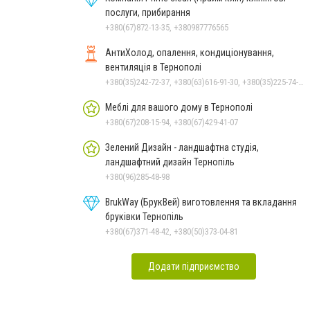
послуги, прибирання
+380(67)872-13-35, +380987776565
АнтиХолод, опалення, кондиціонування,
вентиляція в Тернополі
+380(35)242-72-37, +380(63)616-91-30, +380(35)225-74-78
Меблі для вашого дому в Тернополі
+380(67)208-15-94, +380(67)429-41-07
Зелений Дизайн - ландшафтна студія,
ландшафтний дизайн Тернопіль
+380(96)285-48-98
BrukWay (БрукВей) виготовлення та вкладання
бруківки Тернопіль
+380(67)371-48-42, +380(50)373-04-81
Додати підприємство