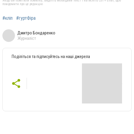
Якщо ви помітили помилку, виділіть необхідний текст і натисніть Ctrl + Enter, щоб
повідомити про це редакцію
#кліп
#гуртФіра
Дмитро Бондаренко
Журналіст
Поділіться та підписуйтесь на наші джерела