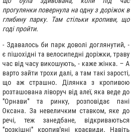
що була здивована, коли під час
прогулянки повернула на одну з доріжок в
глибину парку. Там стільки кропиви, що
годі пройти.
- Здавалось би парк доволі доглянутий, -
є пішохідні та велосипедні доріжки, траву
час від часу викошують, - каже жінка. – А
варто зайти трохи далі, а там такі зарості,
що аж страшно. Ділянка з кропивою
розташована ліворуч від алеї, яка веде до
"Орнави" та ринку, розповідає пані
Оксана. За невеличким ставком, яке до
речі, теж занедбане, відкриваються
"розкішні" кропив'яні краєвиди. Навіть