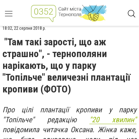
18:02, 22 серпня 2018 р.
"Там такі зарості, що аж
страшно", - тернополяни
нарікають, що у парку
"Топільче" величезні плантації
кропиви (ФОТО)
Про цілі плантації кропиви у парку
"Топільче" редакцію
"20 хвилин"
повідомила читачка Оксана. Жінка каже,