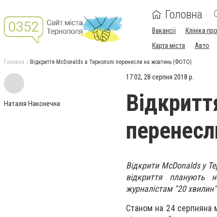
Головна
Вакансії
Клініка пр
Карта міста
Авто
Головна
Відкриття McDonalds в Тернополі перенесли на жовтень (ФОТО)
17:02, 28 серпня 2018 р.
Відкритт
Наталія Наконечна
перенесл
Відкрити McDonalds у Те
відкриття планують 
журналістам "20 хвилин"
Станом на 24 серпняна м