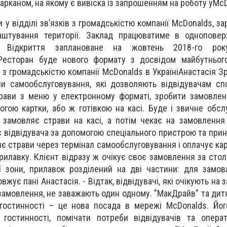
парканом, на якому є вивіска із запрошенням на роботу уMc
 у відділі зв’язків з громадськістю компанії McDonalds, з
аштування території. Заклад працюватиме в одноповерх
Відкриття заплановане на жовтень 2018-го року
Ресторан буде нового формату з досвідом майбутнього
в з громадськістю компанії McDonalds в УкраїніАнастасія З
ли самообслуговування, які дозволяють відвідувачам сп
трави з меню у електронному форматі, зробити замовлен
огою картки, або ж готівкою на касі. Буде і звичне обсл
 замовляє страви на касі, а потім чекає на замовлення
є відвідувача за допомогою спеціального пристрою та прин
є страви через термінал самообслуговування і оплачує кар
рилавку. Клієнт відразу ж очікує своє замовлення за стол
ї зони, прилавок розділений на дві частини: для замо
вжує пані Анастасія. - Відтак, відвідувачі, які очікують на 
ь замовлення, не заважають один одному. "МакДрайв" та дит
 гостинності – це нова посада в мережі McDonalds. Йо
гостинності, помічати потреби відвідувачів та опера