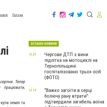
повіді
Погода
ОСТАННІ НОВИНИ
лі
Чергове ДТП з вини
10:29
підлітка на мотоциклі на
Тернопільщині:
госпіталізовано трьох осіб
(ФОТО)
серпня. Тепер
 працювати,
"Важко загоїти в серці
10:14
болючу рану втрати":
підтвердили загибель воїна
купа землі та