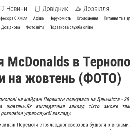
Новини
Довідник
Дозвілля
офесора С.Хміля
Афіша
Нерухомість
Оголошення
Питання та від
Довідкова
Фотозвіти
Податкова служба online
я McDonalds в Тернопо
и на жовтень (ФОТО)
рнополі на майдані Перемоги планували на Деньміста - 28 
на жовтень.Як виглядатиме заклад тіхто зможе там
 розповіли упрес-службі закладу.
айдані Перемоги стоялаодноповерхова будівля з вікнами, 