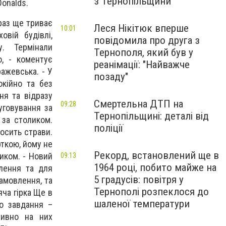
з Тернопільщини
Donalds.
араз ще триває
Леся Нікітюк вперше
10:01
овій будівлі,
повідомила про друга з
. Термінали
Тернополя, який був у
, - коментує
реанімації: "Найважче
ражевська. - У
позаду"
окійно та без
ня та відразу
Смертельна ДТП на
09:28
уговування за
Тернопільщині: деталі від
 за столиком.
поліції
осить страви.
ткою, йому не
Рекорд, встановлений ще в
иком. - Новий
09:13
1964 році, побито майже на
влення та для
5 градусів: повітря у
замовлення, та
Тернополі розпеклося до
яча гірка Ще в
шаленої температури
го завдання –
тивно на них