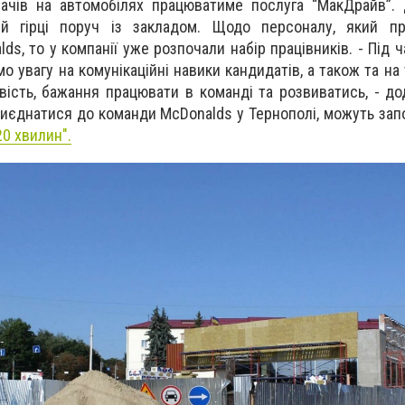
вачів на автомобілях працюватиме послуга “МакДрайв”.
ій гірці поруч із закладом. Щодо персоналу, який п
s, то у компанії уже розпочали набір працівників. - Під ч
 увагу на комунікаційні навики кандидатів, а також та на т
вість, бажання працювати в команді та розвиватись, - до
риєднатися до команди McDonalds у Тернополі, можуть зап
20 хвилин".