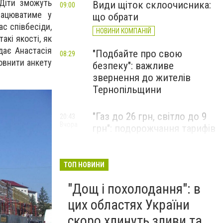
 Діти зможуть
Види щіток склоочисника:
09:00
рацюватиме у
що обрати
ас співбесіди,
НОВИНИ КОМПАНІЙ
акі якості, як
дає Анастасія
"Подбайте про свою
08:29
овнити анкету
безпеку": важливе
звернення до жителів
Тернопільщини
"Газ до 26 грн, світло до 9
20:43
Вчора
грн": подорожчання тарифів
заплановано на цей місяць,
названо ціни для українців
з 1 вересня
ТОП НОВИНИ
"Дощ і похолодання": в
цих областях України
скоро хлинуть зливи та