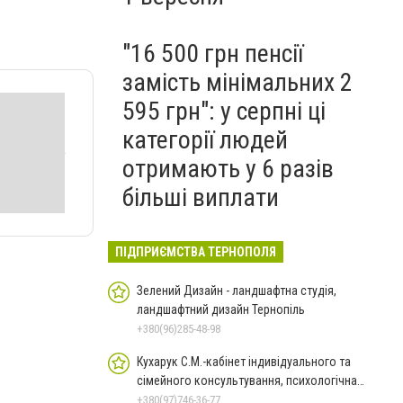
"16 500 грн пенсії
замість мінімальних 2
595 грн": у серпні ці
категорії людей
отримають у 6 разів
більші виплати
ПІДПРИЄМСТВА ТЕРНОПОЛЯ
Зелений Дизайн - ландшафтна студія,
ландшафтний дизайн Тернопіль
+380(96)285-48-98
Кухарук С.М.-кабінет індивідуального та
сімейного консультування, психологічна
діагностика Тернопіль
+380(97)746-36-77