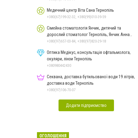
Медичний центр Віта Сана Тернопіль
+380(67)199-32-32, +380(99)010-39-59
Сімейна стоматологія Янчик, дитячий та
дорослий стоматолог Тернопіль, Янчик Анна
Леонтієвна
+380(97)657-03-84, +380(97)820-29-18
Оптика Медікус, консультація офтальмолога,
окуляри, лінзи Тернопіль
+380980442430
Секвана, доставка бутильованої води 19 літрів,
доставка води Тернопіль
+380(97)106-70-07
Додати підприємство
ОГОЛОШЕННЯ