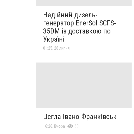
Надійний дизель-
генератор EnerSol SCFS-
35DM із доставкою по
Україні
01:25, 26 липня
Цегла Івано-Франківськ
39
16:26, Вчора