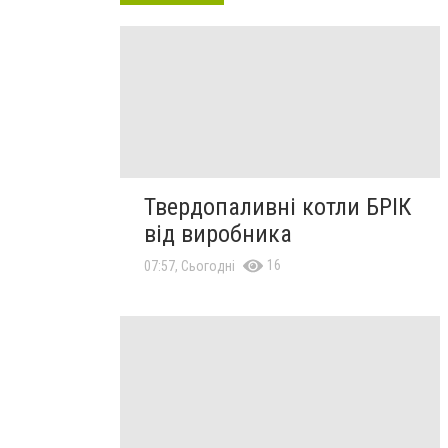
Твердопаливні котли БРІК
від виробника
16
07:57, Сьогодні