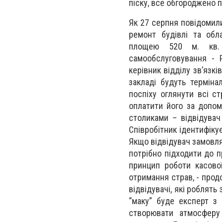
піску, все обгороджено 
Як 27 серпня повідомили
ремонт будівлі та обл
площею 520 м. кв. 
самообслуговування - 
керівник відділу зв’язкі
закладі будуть терміна
поспіху оглянути всі с
оплатити його за допом
столиками – відвідувач
Співробітник ідентифіку
Якщо відвідувач замовля
потрібно підходити до п
принцип роботи касово
отримання страв, - продо
відвідувачі, які роблят
“маку” буде експерт з
створювати атмосферу 