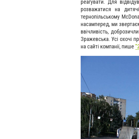
реагувати. Для відвіду
розважатися на дитяч
тернопільському McDonald
насамперед, ми звертаємо
ввічливість, доброзичли
Зражевська. Усі охочі п
на сайті компанії, пише
"