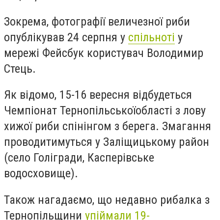
Зокрема, фотографії величезної риби
опублікував 24 серпня у
спільноті
у
мережі Фейсбук користувач Володимир
Стець.
Як відомо, 15-16 вересня відбудеться
Чемпіонат Тернопільськоїобласті з лову
хижої риби спінінгом з берега. Змагання
проводитимуться у Заліщицькому район
(село Голігради, Касперівське
водосховище).
Також нагадаємо, що недавно рибалка з
Тернопільщини
упіймали 19-