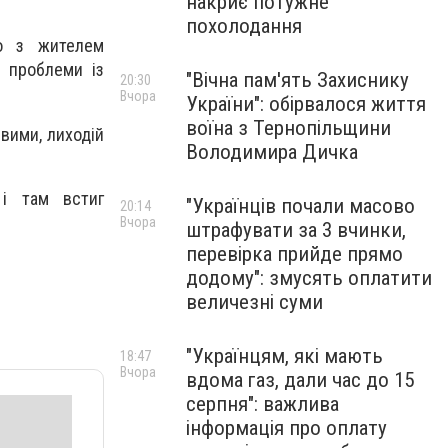
накриє потужне
похолодання
но з жителем
в проблеми із
"Вічна пам'ять Захиснику
20:30
Вчора
України": обірвалося життя
воїна з Тернопільщини
евими, лиходій
Володимира Дичка
 і там встиг
"Українців почали масово
20:14
Вчора
штрафувати за 3 вчинки,
перевірка прийде прямо
додому": змусять оплатити
величезні суми
"Українцям, які мають
18:47
Вчора
вдома газ, дали час до 15
серпня": важлива
інформація про оплату