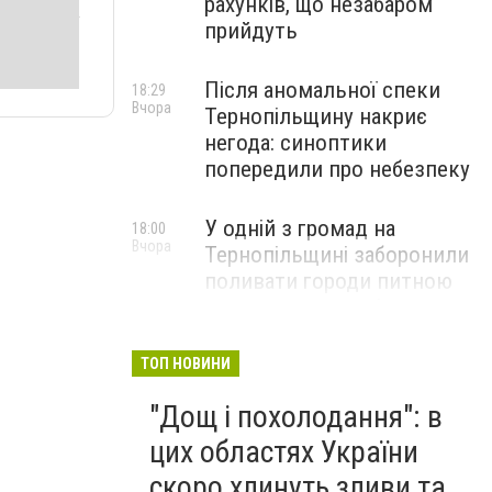
рахунків, що незабаром
прийдуть
Після аномальної спеки
18:29
Вчора
Тернопільщину накриє
негода: синоптики
попередили про небезпеку
У одній з громад на
18:00
Вчора
Тернопільщині заборонили
поливати городи питною
водою: порушників
перевірятимуть
ТОП НОВИНИ
Міг вибухнути будь-якої
17:45
"Дощ і похолодання": в
Вчора
миті: на Тернопільщині
знешкодили боєприпас
цих областях України
скоро хлинуть зливи та