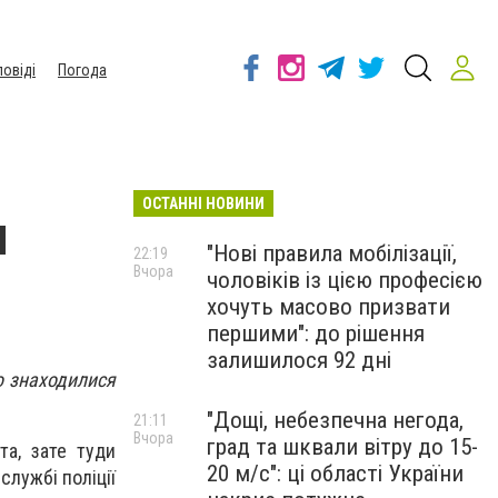
повіді
Погода
ОСТАННІ НОВИНИ
я
"Нові правила мобілізації,
22:19
Вчора
чоловіків із цією професією
хочуть масово призвати
першими": до рішення
залишилося 92 дні
о знаходилися
"Дощі, небезпечна негода,
21:11
Вчора
град та шквали вітру до 15-
та, зате туди
20 м/с": ці області України
службі поліції