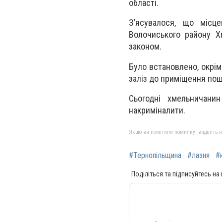
області.
З’ясувалося, що місц
Волочиського району Х
законом.
Було встановлено, окрім
заліз до приміщення пош
Сьогодні хмельничани
накриміналити.
Якщо ви помітили помилку, виділіть нео
#Тернопільщина
#лазня
#
Поділіться та підписуйтесь на