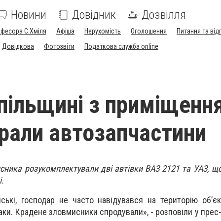
Новини
Довідник
Дозвілля
офесора С.Хміля
Афіша
Нерухомість
Оголошення
Питання та від
Довідкова
Фотозвіти
Податкова служба online
пільщині з приміщенн
крали автозапчастини
сника розукомплектували дві автівки ВАЗ 2121 та УАЗ, щ
і.
ські, господар не часто навідувався на територію об’єк
аки. Крадене зловмисники спродували», - розповіли у прес-