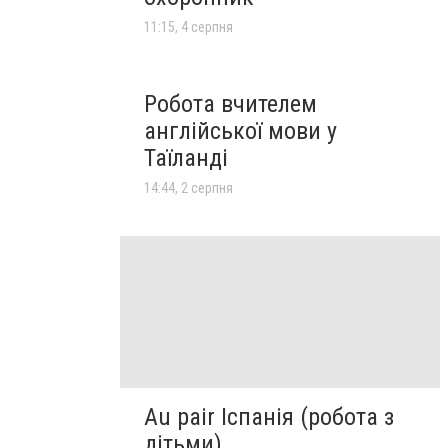
11:15, 4 серпня
Робота вчителем
англійської мови у
Таїланді
14:44, 2 серпня
Au pair Іспанія (робота з
дітьми)