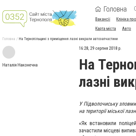
Головна
Вакансії
Клініка пр
Карта міста
Авто
Головна
На Тернопільщині з приміщення лазні викрали автозапчастини
16:28, 29 серпня 2018 р.
На Терно
Наталія Наконечна
лазні ви
У Підволочиську зловми
на території міської лазн
«Як встановили поліцей
зачастили місцеві випив