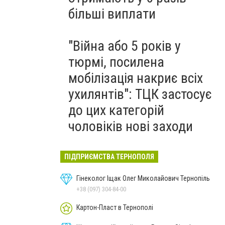
більші виплати
"Війна або 5 років у
тюрмі, посилена
мобілізація накриє всіх
ухилянтів": ТЦК застосує
до цих категорій
чоловіків нові заходи
ПІДПРИЄМСТВА ТЕРНОПОЛЯ
Гінеколог Іщак Олег Миколайович Тернопіль
+38 (097) 304-84-00
Картон-Пласт в Тернополі