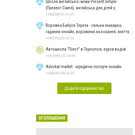
Школа англійської мови Present Simple
(Презент Сімпл), англійська для дітей у
Тернополі
+380(98)101-51-01
Ворожка Бабуся Тереза - сильна знахарка,
гадання онлайн, ворожіння на кохання, зняття
порчі
+380(95)203-63-53
Автошкола "Пілот" в Тернополі, курси водіїв
+38 (096) 032-00-82
Advokat market - юридичні послуги онлайн
+380(68)706-50-50
Додати підприємство
ОГОЛОШЕННЯ