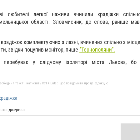
еві любителі легкої наживи вчинили крадіжки спіль
мельницької області. Зловмисник, до слова, раніше ма
 крадіжок комплектуючих з лазні, вчинених спільно з місц
ти, звідки поцупив монітор, пише
"Тернополяни".
н перебуває у слідчому ізоляторі міста Львова, бо
бхідний текст і натисніть Ctrl + Enter, щоб повідомити про це редакцію
крадіжка
 наші джерела