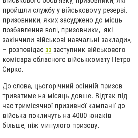
військового обов’язку, призовники, які
пройшли службу у військовому резерві,
призовники, яких засуджено до місць
позбавлення волі, призовники, які
закінчили військові навчальні заклади»,
– розповідає
зз
заступник військового
комісара обласного військкомату Петро
Сирко.
До слова, цьогорічний осінній призов
триватиме на місяць довше. Відтак під
час тримісячної призивної кампанії до
війська покличуть на 4000 юнаків
більше, ніж минулого призову.