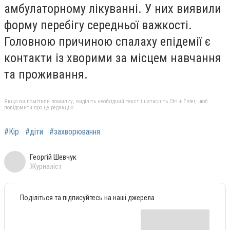
амбулаторному лікуванні. У них виявили
форму перебігу середньої важкості.
Головною причиною спалаху епідемії є
контакти із хворими за місцем навчання
та проживання.
Якщо ви помітили помилку, виділіть необхідний текст і натисніть Ctrl + Enter, щоб
повідомити про це редакцію
#Кір
#діти
#захворювання
Георгій Шевчук
Журналіст
Поділіться та підписуйтесь на наші джерела