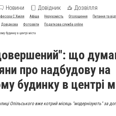
Новини
Довідник
Дозвілля
офесора С.Хміля
Афіша
Нерухомість
Оголошення
Питання та від
Довідкова
Фотозвіти
Податкова служба online
ому будинку в центрі міста
 довершений": що дум
яни про надбудову на
му будинку в центрі м
улиці Опільського вже котрий місяць "модернізують" за д