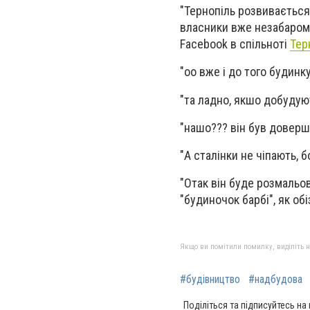
"Тернопіль розвивається
власники вже незабаром в
Facebook в спільноті
Тер
"оо вже і до того будинку
"та ладно, якшо добудуют
"нашо??? він був довершен
"А сталінки не чіпають, 
"Отак він буде розмальов
"будиночок барбі", як об
Якщо ви помітили помилку, виділіть нео
#будівництво
#надбудова
Поділіться та підписуйтесь на