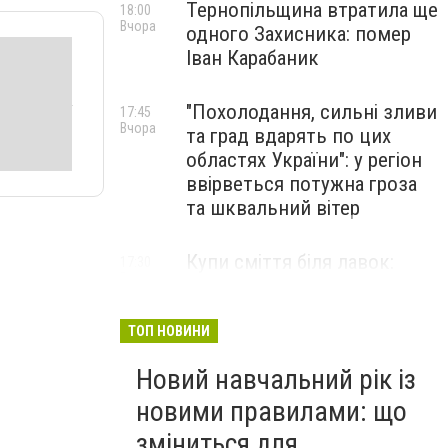
Тернопільщина втратила ще
18:00
Вчора
одного Захисника: помер
Іван Карабаник
"Похолодання, сильні зливи
17:45
Вчора
та град вдарять по цих
областях України": у регіон
ввірветься потужна гроза
та шквальний вітер
Купи сміття біля лавок:
17:30
Вчора
житель Тернопільщини не
стримав емоцій від
побаченого у парку (ВІДЕО)
ТОП НОВИНИ
Новий навчальний рік із
новими правилами: що
зміниться для