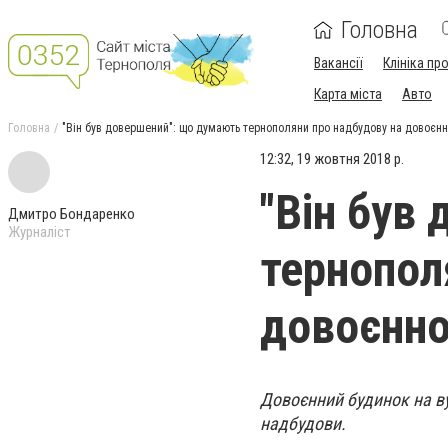
Головна
Вакансії
Клініка пр
Карта міста
Авто
Головна
"Він був довершений": що думають тернополяни про надбудову на довоєнн
12:32, 19 жовтня 2018 р.
"Він був
Дмитро Бондаренко
Журналіст
тернопол
довоєнно
Довоєнний будинок на в
надбудови.