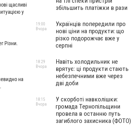
на тлі спеки пристрій
нові щасливі
збільшить платіжки в рази
ситуацією у
Українців попередили про
19:00
Вчора
нові ціни на продукти: що
різко подорожчає вже у
г Різни.
серпні
Навіть холодильник не
18:29
Вчора
врятує: ці продукти стають
небезпечними вже через
очевидно на
дві доби
.
У скорботі навколішки:
18:15
Вчора
громада Тернопільщини
провела в останню путь
загиблого захисника (ФОТО)