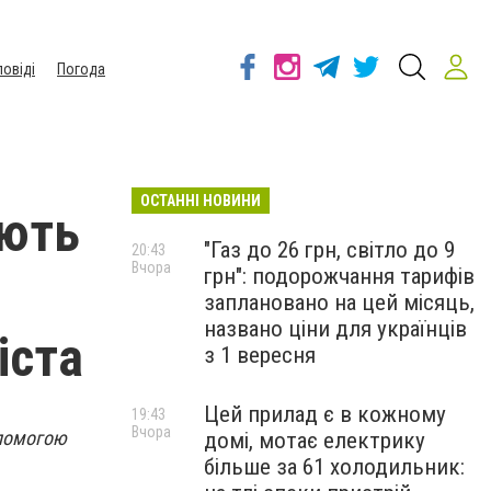
повіді
Погода
ОСТАННІ НОВИНИ
ають
"Газ до 26 грн, світло до 9
20:43
Вчора
грн": подорожчання тарифів
заплановано на цей місяць,
названо ціни для українців
іста
з 1 вересня
Цей прилад є в кожному
19:43
Вчора
опомогою
домі, мотає електрику
більше за 61 холодильник: