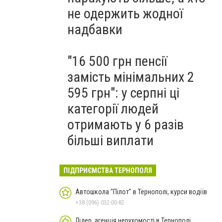
не одержить жодної
надбавки
"16 500 грн пенсії
замість мінімальних 2
595 грн": у серпні ці
категорії людей
отримають у 6 разів
більші виплати
ПІДПРИЄМСТВА ТЕРНОПОЛЯ
Автошкола "Пілот" в Тернополі, курси водіїв
+38 (096) 032-00-82
Лідер, агенція нерухомості в Тернополі