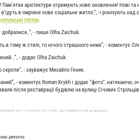
! Пам'ятки архітектури отримують нове оновлення! Нові та 
'їдуть в омріяне нове соціальне житло.", -і ронізують над 
нопільські плітки
.
 добралися..", - пише Olha Zaichuk.
ь в тому ж стилі, то нічого страшного нема", - коментує Оле
ий...", - додає Olha Zaichuk.
бо скрєпи", - зауважує Михайло Геник.
аний", - коментує Roman Krykh і додає "фото", натякаючи, 
ізвали після реставрації будівлю на вулиці Січових Стрільців
бхідний текст і натисніть Ctrl + Enter, щоб повідомити про це редакцію
 наші джерела