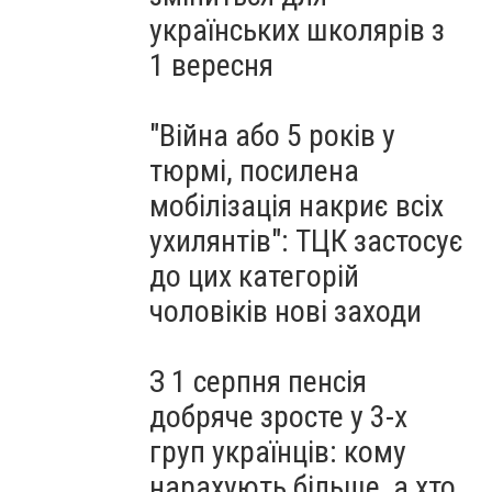
українських школярів з
1 вересня
"Війна або 5 років у
тюрмі, посилена
мобілізація накриє всіх
ухилянтів": ТЦК застосує
до цих категорій
чоловіків нові заходи
З 1 серпня пенсія
добряче зросте у 3-х
груп українців: кому
нарахують більше, а хто