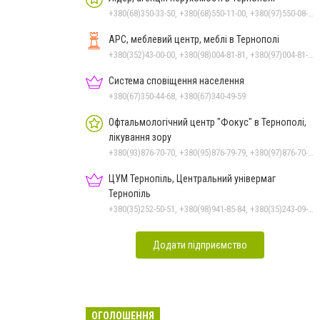
+380(68)350-33-50, +380(68)550-11-00, +380(97)550-08-42, +380(66)048-42-70
АРС, меблевий центр, меблі в Тернополі
+380(352)43-00-00, +380(98)004-81-81, +380(97)004-81-81
Система сповіщення населення
+380(67)350-44-68, +380(67)340-49-59
Офтальмологічний центр "Фокус" в Тернополі,
лікування зору
+380(93)876-70-70, +380(95)876-79-79, +380(97)876-70-70
ЦУМ Тернопіль, Центральний універмаг
Тернопіль
+380(35)252-50-51, +380(98)941-85-84, +380(35)243-09-09, +380(98)831-44-51
Додати підприємство
ОГОЛОШЕННЯ