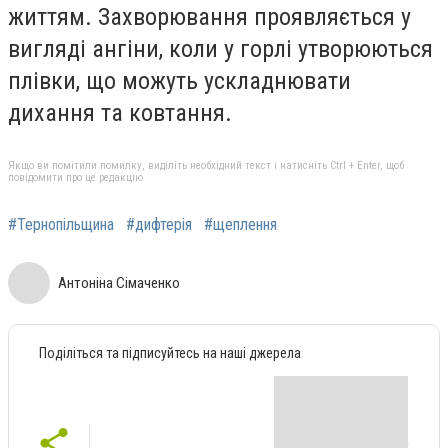
життям. Захворювання проявляється у
вигляді ангіни, коли у горлі утворюються
плівки, що можуть ускладнювати
дихання та ковтання.
Якщо ви помітили помилку, виділіть необхідний текст і натисніть Ctrl + Enter, щоб
повідомити про це редакцію
#Тернопільщина
#дифтерія
#щеплення
Антоніна Сімаченко
Поділіться та підписуйтесь на наші джерела