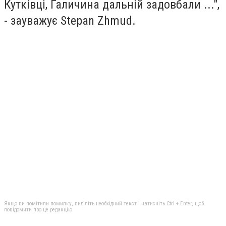
Кутківці, Галичина дальній задовбали ...",
- зауважує Stepan Zhmud.
Якщо ви помітили помилку, виділіть необхідний текст і натисніть Ctrl + Enter, щоб
повідомити про це редакцію