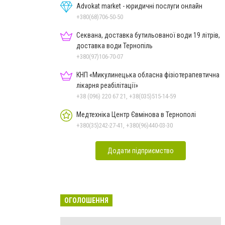
Advokat market - юридичні послуги онлайн
+380(68)706-50-50
Секвана, доставка бутильованої води 19 літрів,
доставка води Тернопіль
+380(97)106-70-07
КНП «Микулинецька обласна фізіотерапевтична
лікарня реабілітації»
+38 (096) 220 67 21, +38(035)515-14-59
Медтехніка Центр Євмінова в Тернополі
+380(35)242-27-41, +380(96)440-03-30
Додати підприємство
ОГОЛОШЕННЯ