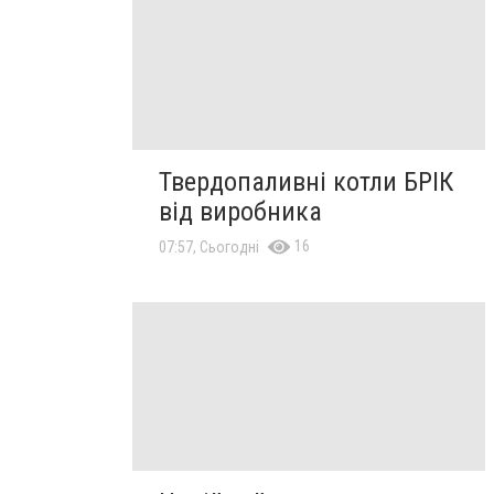
Твердопаливні котли БРІК
від виробника
16
07:57, Сьогодні