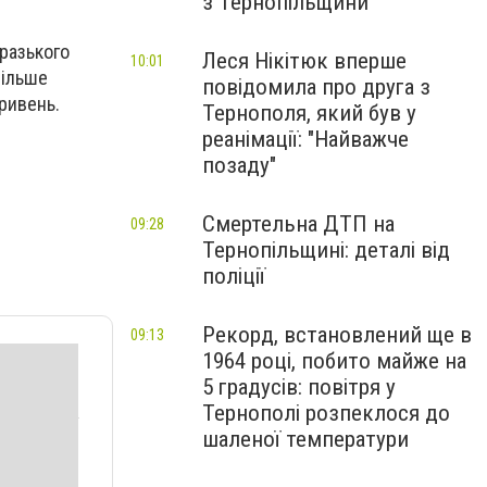
з Тернопільщини
разького
Леся Нікітюк вперше
10:01
більше
повідомила про друга з
ривень.
Тернополя, який був у
реанімації: "Найважче
позаду"
Смертельна ДТП на
09:28
Тернопільщині: деталі від
поліції
Рекорд, встановлений ще в
09:13
1964 році, побито майже на
5 градусів: повітря у
Тернополі розпеклося до
шаленої температури