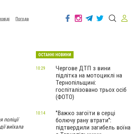
повіді
Погода
ОСТАННІ НОВИНИ
Чергове ДТП з вини
10:29
підлітка на мотоциклі на
Тернопільщині:
госпіталізовано трьох осіб
(ФОТО)
"Важко загоїти в серці
10:14
 поліції
болючу рану втрати":
дії виїхала
підтвердили загибель воїна