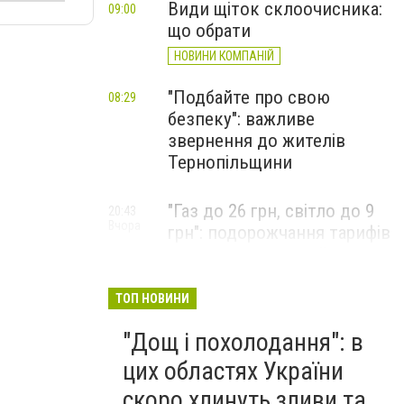
Види щіток склоочисника:
09:00
що обрати
НОВИНИ КОМПАНІЙ
"Подбайте про свою
08:29
безпеку": важливе
звернення до жителів
Тернопільщини
"Газ до 26 грн, світло до 9
20:43
Вчора
грн": подорожчання тарифів
заплановано на цей місяць,
названо ціни для українців
з 1 вересня
ТОП НОВИНИ
"Дощ і похолодання": в
цих областях України
скоро хлинуть зливи та