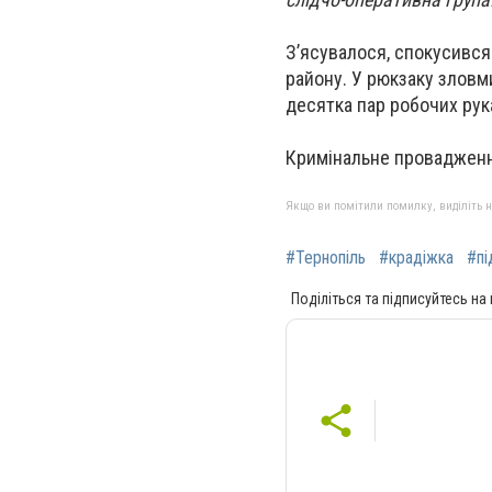
З’ясувалося, спокусився
району. У рюкзаку зловм
десятка пар робочих рук
Кримінальне провадження
Якщо ви помітили помилку, виділіть нео
#Тернопіль
#крадіжка
#пі
Поділіться та підписуйтесь на