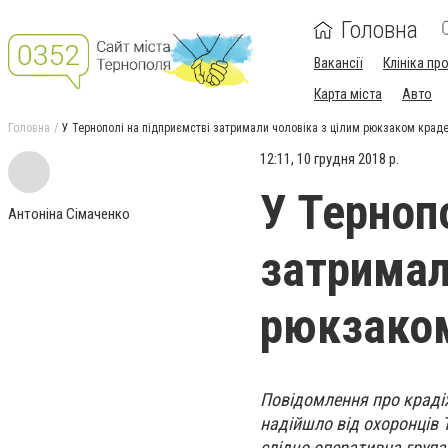
Головна
Вакансії
Клініка пр
Карта міста
Авто
Головна
У Тернополі на підприємстві затримали чоловіка з цілим рюкзаком крад
12:11, 10 грудня 2018 р.
У Терноп
Антоніна Сімаченко
затримал
рюкзако
Повідомлення про крадіж
надійшло від охоронців Т
слідчо-оперативна група