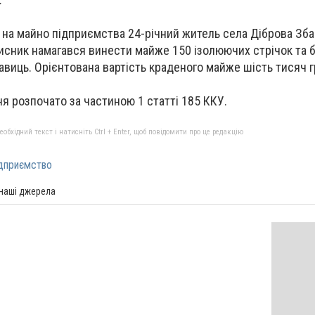
 на майно підприємства 24-річний житель села Діброва Зба
исник намагався винести майже 150 ізолюючих стрічок та 
авиць. Орієнтована вартість краденого майже шість тисяч г
 розпочато за частиною 1 статті 185 ККУ.
бхідний текст і натисніть Ctrl + Enter, щоб повідомити про це редакцію
дприємство
 наші джерела