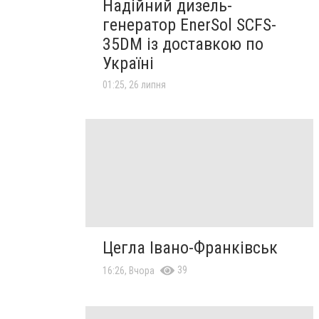
Надійний дизель-
генератор EnerSol SCFS-
35DM із доставкою по
Україні
01:25, 26 липня
Цегла Івано-Франківськ
39
16:26, Вчора