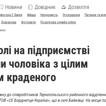
Новини
Довідник
Дозвілля
офесора С.Хміля
Афіша
Нерухомість
Оголошення
Питання та від
Довідкова
Фотозвіти
Податкова служба online
еного
олі на підприємстві
и чоловіка з цілим
м краденого
ку до співробітників Тернопільського районного відділення
ОВ «СЕ Борднетце-Україна», що в селі Байківці. На місце по
.