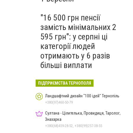
"16 500 грн пенсії
замість мінімальних 2
595 грн": у серпні ці
категорії людей
отримають у 6 разів
більші виплати
ПІДПРИЄМСТВА ТЕРНОПОЛЯ
Ландшафтний дизайн "100 ідей" Тернопіль
+380(97)460-50-79
Султана - Цілителька, Провидиця, Таролог,
Знахарка
+380(68)459-28-52, +380(99)257-38-55