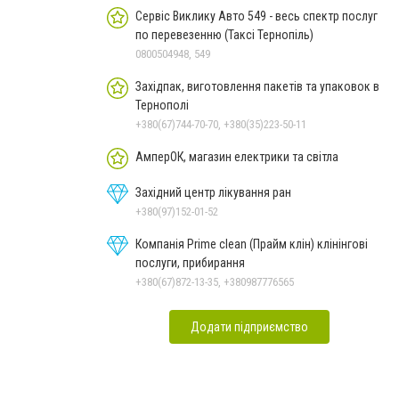
Сервіс Виклику Авто 549 - весь спектр послуг
по перевезенню (Таксі Тернопіль)
0800504948, 549
Західпак, виготовлення пакетів та упаковок в
Тернополі
+380(67)744-70-70, +380(35)223-50-11
АмперОК, магазин електрики та світла
Західний центр лікування ран
+380(97)152-01-52
Компанія Prime clean (Прайм клін) клінінгові
послуги, прибирання
+380(67)872-13-35, +380987776565
Додати підприємство