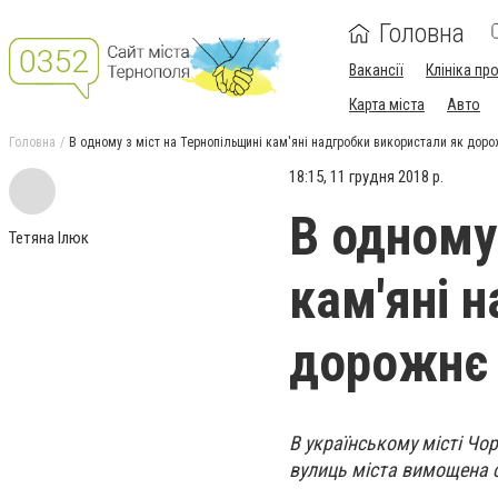
Головна
Вакансії
Клініка пр
Карта міста
Авто
Головна
В одному з міст на Тернопільщині кам'яні надгробки використали як дор
18:15, 11 грудня 2018 р.
В одному
Тетяна Ілюк
кам'яні 
дорожнє 
В українському місті Чор
вулиць міста вимощена