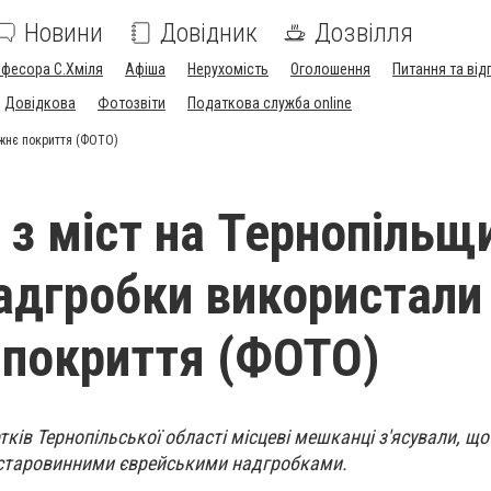
Новини
Довідник
Дозвілля
офесора С.Хміля
Афіша
Нерухомість
Оголошення
Питання та від
Довідкова
Фотозвіти
Податкова служба online
ожнє покриття (ФОТО)
 з міст на Тернопільщ
надгробки використали
покриття (ФОТО)
тків Тернопільської області місцеві мешканці з'ясували, що
 старовинними єврейськими надгробками.