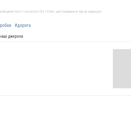
бхідний текст і натисніть Ctrl + Enter, щоб повідомити про це редакцію
робки
#дорога
 наші джерела