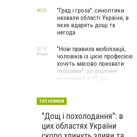
"Град і гроза": синоптики
08:23
назвали області України, в
яких вдарять дощі та
негода
"Нові правила мобілізації,
22:19
Вчора
чоловіків із цією професією
хочуть масово призвати
першими": до рішення
залишилося 92 дні
"Дощі, небезпечна негода,
21:11
Вчора
град та шквали вітру до 15-
ТОП НОВИНИ
20 м/с": ці області України
"Дощ і похолодання": в
накриє потужне
похолодання
цих областях України
скоро хлинуть зливи та