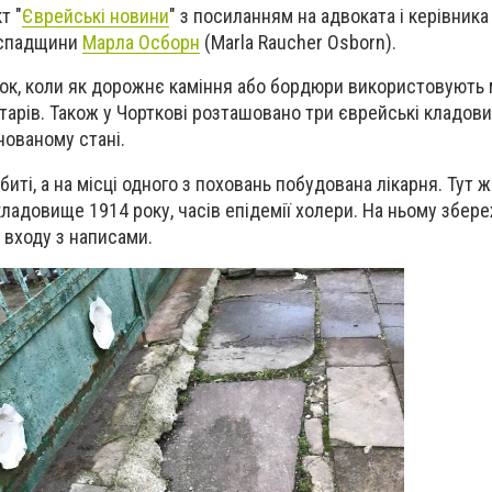
т "
Єврейські новини
" з посиланням на адвоката і керівника
 спадщини
Марла Осборн
(Marla Raucher Osborn).
ок, коли як дорожнє каміння або бордюри використовують 
тарів. Також у Чорткові розташовано три єврейські кладов
нованому стані.
биті, а на місці одного з поховань побудована лікарня. Тут 
ладовище 1914 року, часів епідемії холери. На ньому збер
 входу з написами.