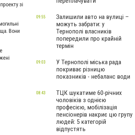
переплачувати
 проекту зі
Залишили авто на вулиці –
09:55
можуть забрати: у
могильні
Тернополі власників
ища. Вони
попередили про крайній
термін
же
ежені
У Тернополі міська рада
09:03
покриває різницю
показників - небаланс води
ТЦК шукатиме 60-річних
08:43
чоловіків з однією
професією, мобілізація
пенсіонерів накриє цю групу
людей: 5 категорій
відпустять