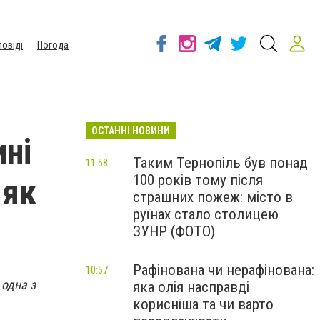
повіді
Погода
ОСТАННІ НОВИНИ
ині
Таким Тернопіль був понад
11:58
100 років тому після
 як
страшних пожеж: місто в
руїнах стало столицею
ЗУНР (ФОТО)
Рафінована чи нерафінована:
10:57
 одна з
яка олія насправді
корисніша та чи варто