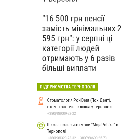
"16 500 грн пенсії
замість мінімальних 2
595 грн": у серпні ці
категорії людей
отримають у 6 разів
більші виплати
ПІДПРИЄМСТВА ТЕРНОПОЛЯ
Стоматологія PokiDent (ПокіДент),
стоматологічна клініка у Тернополі
+380(98)009-22-22
Школа польської мови "MojaPolska" в
Тернополі
+380(98)323-23-32, +380(98)699-25-73