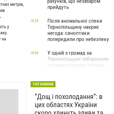
рахунків, що незабаром
тних метрів,
прийдуть
пив
.
Після аномальної спеки
18:29
Тернопільщину накриє
ють у
негода: синоптики
ику.
попередили про небезпеку
у на
У одній з громад на
18:00
Тернопільщині заборонили
поливати городи питною
водою: порушників
перевірятимуть
ТОП НОВИНИ
Міг вибухнути будь-якої
17:45
"Дощ і похолодання": в
миті: на Тернопільщині
знешкодили боєприпас
цих областях України
скоро хлинуть зливи та