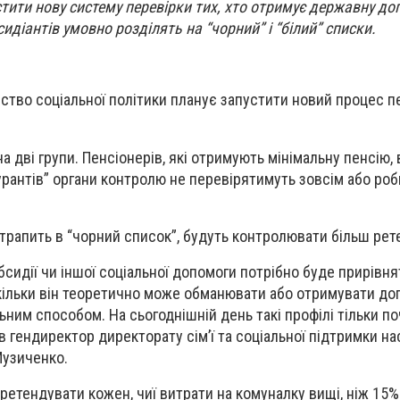
стити нову систему перевірки тих, хто отримує державну до
идіантів умовно розділять на “чорний” і “білий” списки.
рство соціальної політики планує запустити новий процес п
 дві групи. Пенсіонерів, які отримують мінімальну пенсію, 
гурантів” органи контролю не перевірятимуть зовсім або ро
отрапить в “чорний список”, будуть контролювати більш рет
сидії чи іншої соціальної допомоги потрібно буде прирівня
скільки він теоретично може обманювати або отримувати до
ним способом. На сьогоднішній день такі профілі тільки п
в гендиректор директорату сім’ї та соціальної підтримки н
Музиченко.
ретендувати кожен, чиї витрати на комуналку вищі, ніж 15%