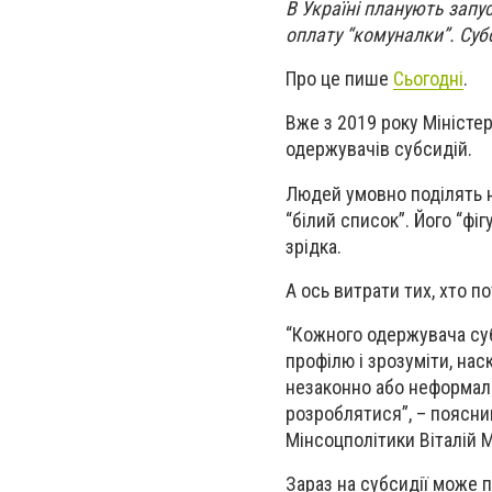
В Україні планують запу
оплату “комуналки”. Субс
Про це пише
Сьогодні
.
Вже з 2019 року Міністе
одержувачів субсидій.
Людей умовно поділять на
“білий список”. Його “фі
зрідка.
А ось витрати тих, хто п
“Кожного одержувача суб
профілю і зрозуміти, на
незаконно або неформаль
розроблятися”, – поясни
Мінсоцполітики Віталій 
Зараз на субсидії може п