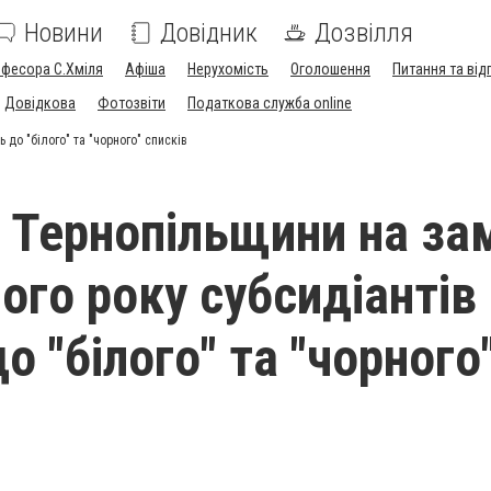
Новини
Довідник
Дозвілля
офесора С.Хміля
Афіша
Нерухомість
Оголошення
Питання та від
Довідкова
Фотозвіти
Податкова служба online
 до "білого" та "чорного" списків
Тернопільщини на зам
ого року субсидіантів
о "білого" та "чорного