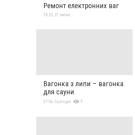
Ремонт електронних ваг
18:25, 31 липня
Вагонка з липи – вагонка
для сауни
9
07:56, Сьогодні