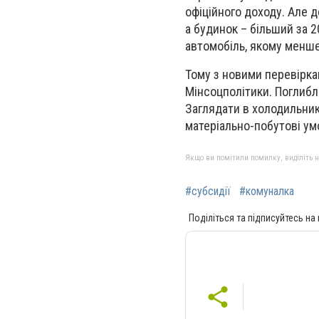
офіційного доходу. Але д
а будинок – більший за 2
автомобіль, якому менше,
Тому з новими перевірка
Мінсоцполітики. Поглибл
Заглядати в холодильник 
матеріально-побутові ум
Якщо ви помітили помилку, виділіть нео
#субсидії
#комуналка
Поділіться та підписуйтесь на