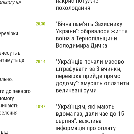
накриє потужне
помогу на
похолодання
"Вічна пам'ять Захиснику
20:30
України": обірвалося життя
еревірки
воїна з Тернопільщини
Володимира Дичка
внесуть в
битимуть це
"Українців почали масово
20:14
штрафувати за 3 вчинки,
перевірка прийде прямо
ельно.
додому": змусять оплатити
величезні суми
ти до певного
помогу
очинають
"Українцям, які мають
18:47
аселення
вдома газ, дали час до 15
серпня": важлива
інформація про оплату
 від