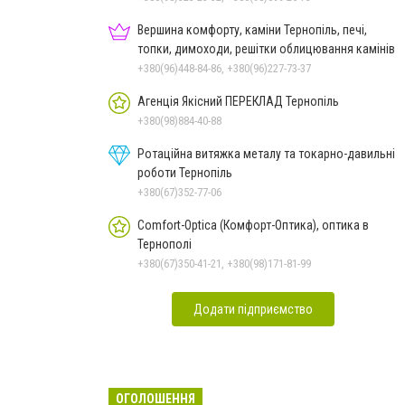
Вершина комфорту, каміни Тернопіль, печі,
топки, димоходи, решітки облицювання камінів
+380(96)448-84-86, +380(96)227-73-37
Агенція Якісний ПЕРЕКЛАД Тернопіль
+380(98)884-40-88
Ротаційна витяжка металу та токарно-давильні
роботи Тернопіль
+380(67)352-77-06
Comfort-Optica (Комфорт-Оптика), оптика в
Тернополі
+380(67)350-41-21, +380(98)171-81-99
Додати підприємство
ОГОЛОШЕННЯ