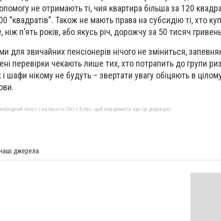
опомогу не отримають ті, чия квартира більша за 120 квадра
00 “квадратів”. Також не мають права на субсидію ті, хто ку
 ніж п’ять років, або якусь річ, дорожчу за 50 тисяч гривень
ми для звичайних пенсіонерів нічого не зміниться, запевня
ені перевірки чекають лише тих, хто потрапить до групи риз
і шафи нікому не будуть – звертати увагу обіцяють в цілом
ови.
бхідний текст і натисніть Ctrl + Enter, щоб повідомити про це редакцію
 наші джерела