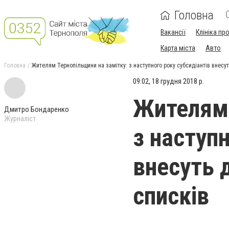
Головна
Вакансії
Клініка пр
Карта міста
Авто
Головна
Жителям Тернопільщини на замітку: з наступного року субсидіантів внесуть
09:02, 18 грудня 2018 р.
Жителям 
Дмитро Бондаренко
Журналіст
з наступн
внесуть д
списків