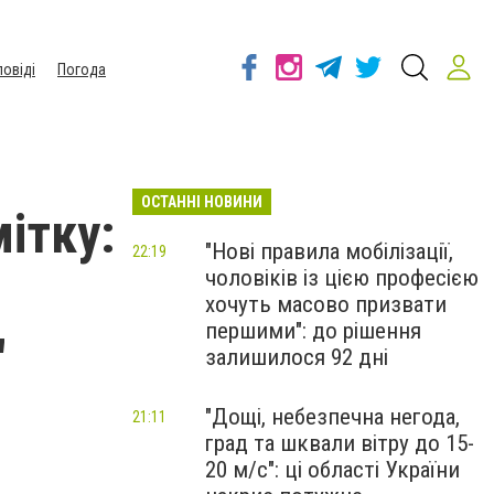
повіді
Погода
ОСТАННІ НОВИНИ
ітку:
"Нові правила мобілізації,
22:19
чоловіків із цією професією
хочуть масово призвати
першими": до рішення
"
залишилося 92 дні
"Дощі, небезпечна негода,
21:11
град та шквали вітру до 15-
20 м/с": ці області України