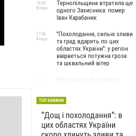
Тернопільщина втратила ще
18:00
Вчора
одного Захисника: помер
Іван Карабаник
"Похолодання, сильні зливи
17:45
Вчора
та град вдарять по цих
областях України": у регіон
ввірветься потужна гроза
та шквальний вітер
Купи сміття біля лавок:
17:30
Вчора
житель Тернопільщини не
стримав емоцій від
побаченого у парку (ВІДЕО)
ТОП НОВИНИ
"Дощ і похолодання": в
цих областях України
скоро хлинуть зливи та