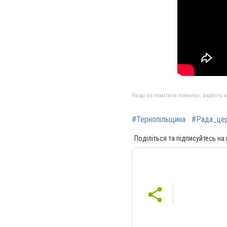
Якщо ви помітили помилку, виділіть нео
#Тернопільщина
#Рада_це
Поділіться та підписуйтесь на