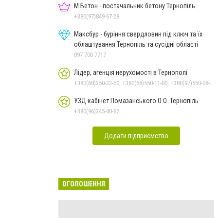
М Бетон - постачальник бетону Тернопіль
+380(97)849-67-28
Максбур - буріння свердловин під ключ та їх
облаштування Тернопіль та сусідні області
097 700 7717
Лідер, агенція нерухомості в Тернополі
+380(68)350-33-50, +380(68)550-11-00, +380(97)550-08-42, +380(66)048-42-70
УЗД кабінет Помазанського О.О. Тернопіль
+380(96)345-40-67
Додати підприємство
ОГОЛОШЕННЯ