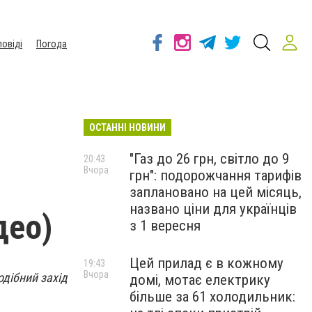
повіді
Погода
ОСТАННІ НОВИНИ
"Газ до 26 грн, світло до 9
20:43
Вчора
грн": подорожчання тарифів
заплановано на цей місяць,
названо ціни для українців
део)
з 1 вересня
Цей прилад є в кожному
19:43
Вчора
одібний захід
домі, мотає електрику
більше за 61 холодильник: