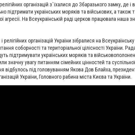
елігійних організацій з`їхалися до Збаразького замку, де і 
но підтримати українських моряків та військових, а також т
ї агресії. На Всеукраїнській раді церков працювала наша з
і релігійних організацій України зібралися на Всеукраїнськ
тання соборності та територіальної цілісності України. Рад
уть підтримувати українських моряків та військовополонени
ілили значну увагу питанням сімейних цінностей та суспільної
ння відбулось під головуванням Якова Дов Блайха, президе
ганізацій України, Головного рабина міста Києва та України.