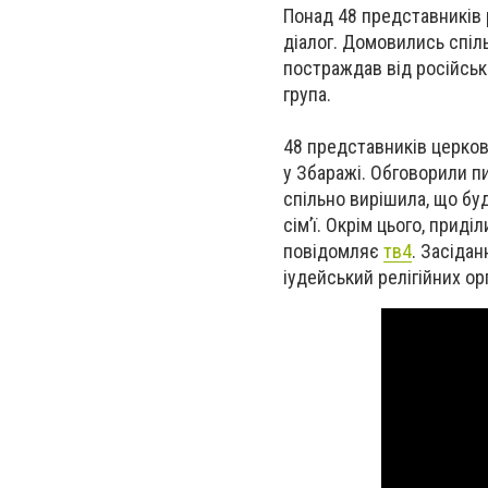
Понад 48 представників р
діалог. Домовились спіль
постраждав від російсько
група.
48 представників церков 
у Збаражі. Обговорили пи
спільно вирішила, що буд
сім’ї. Окрім цього, прид
повідомляє
тв4
. Засіда
іудейський релігійних ор