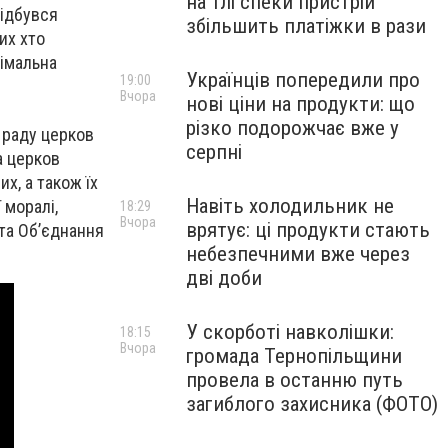
на тлі спеки пристрій
відбувся
збільшить платіжки в рази
их хто
німальна
Українців попередили про
19:00
Вчора
нові ціни на продукти: що
різко подорожчає вже у
у раду церков
серпні
а церков
х, а також їх
Навіть холодильник не
 моралі,
18:29
Вчора
врятує: ці продукти стають
нта Об’єднання
небезпечними вже через
дві доби
У скорботі навколішки:
18:15
Вчора
громада Тернопільщини
провела в останню путь
загиблого захисника (ФОТО)