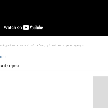
бхідний текст і натисніть Ctrl + Enter, щоб повідомити про це редакцію
рков
 наші джерела