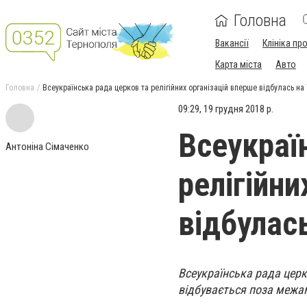
Головна
Вакансії
Клініка пр
Карта міста
Авто
Головна
Всеукраїнська рада церков та релігійних організацій вперше відбулась на 
09:29, 19 грудня 2018 р.
Всеукраї
Антоніна Сімаченко
релігійни
відбулас
Всеукраїнська рада церко
відбувається поза межа