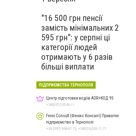
"16 500 грн пенсії
замість мінімальних 2
595 грн": у серпні ці
категорії людей
отримають у 6 разів
більші виплати
ПІДПРИЄМСТВА ТЕРНОПОЛЯ
Центр підготовки водіїв ADR+КОД 95
+380(97)105-46-11
Fenix Consult (Фенікс Консалт) Приватне
підприємство в Тернополі
+38 (097) 408-67-75, +380(35)243-11-71