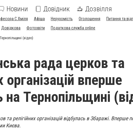
Новини
Довідник
Дозвілля
офесора С.Хміля
Афіша
Нерухомість
Оголошення
Питання та від
Довідкова
Фотозвіти
Податкова служба online
Тернопільщині (відео)
нська рада церков та
х організацій вперше
ь на Тернопільщині (ві
в та релігійних організацій відбулась в Збаражі. Вперше п
ми Києва.