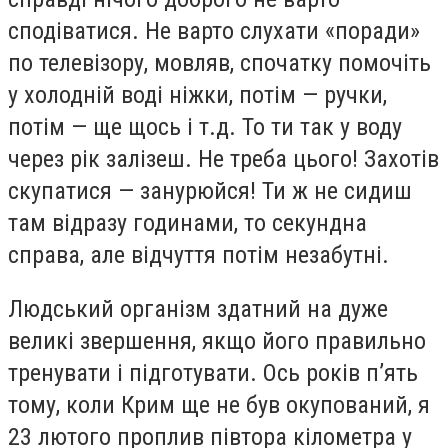
сподіватися. Не варто слухати «поради»
по телевізору, мовляв, спочатку помочіть
у холодній воді ніжки, потім — ручки,
потім — ще щось і т.д. То ти так у воду
через рік залізеш. Не треба цього! Захотів
скупатися — занурюйся! Ти ж не сидиш
там відразу годинами, то секундна
справа, але відчуття потім незабутні.
Людський організм здатний на дуже
великі звершення, якщо його правильно
тренувати і підготувати. Ось років п’ять
тому, коли Крим ще не був окупований, я
23 лютого проплив півтора кілометра у