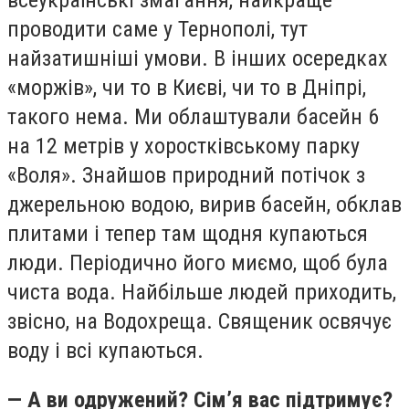
всеукраїнські змагання, найкраще
проводити саме у Тернополі, тут
найзатишніші умови. В інших осередках
«моржів», чи то в Києві, чи то в Дніпрі,
такого нема. Ми облаштували басейн 6
на 12 метрів у хоростківському парку
«Воля». Знайшов природний потічок з
джерельною водою, вирив басейн, обклав
плитами і тепер там щодня купаються
люди. Періодично його миємо, щоб була
чиста вода. Найбільше людей приходить,
звісно, на Водохреща. Священик освячує
воду і всі купаються.
— А ви одружений? Сім’я вас підтримує?