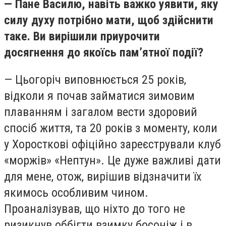
— Пане Василю, навіть важко уявити, яку
силу духу потрібно мати, щоб здійснити
таке. Ви вирішили приурочити
досягнення до якоїсь пам’ятної події?
— Цьогоріч виповнюється 25 років,
відколи я почав займатися зимовим
плаванням і загалом вести здоровий
спосіб життя, та 20 років з моменту, коли
у Хоросткові офіційно зареєстрували клуб
«моржів» «Нептун». Це дуже важливі дати
для мене, отож, вирішив відзначити їх
якимось особливим чином.
Проаналізував, що ніхто до того не
ризикнув оббігти взимку босоніж і в