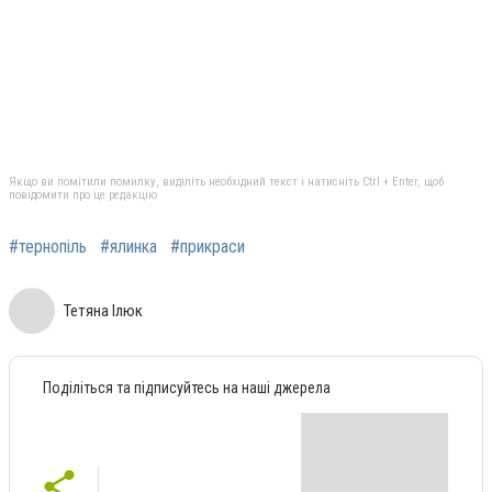
Якщо ви помітили помилку, виділіть необхідний текст і натисніть Ctrl + Enter, щоб
повідомити про це редакцію
#тернопіль
#ялинка
#прикраси
Тетяна Ілюк
Поділіться та підписуйтесь на наші джерела