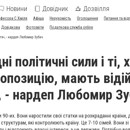
Новини
Довідник
Дозвілля
офесора С.Хміля
Афіша
Нерухомість
Оголошення
Питання та від
Довідкова
Фотозвіти
Податкова служба online
уття», - нардеп Любомир Зубач
і політичні сили і ті, 
 опозицію, мають відій
, - нардеп Любомир З
и 90-их. Вони наростили свої статки на розкраданні країни,
структурам, які контролюють країну. Це 7-10 сімей. Вони зі 
у і відстоюють власні інтереси, а не держави. Потрібно во