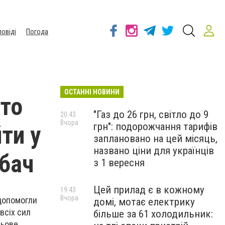
повіді
Погода
ОСТАННІ НОВИНИ
хто
"Газ до 26 грн, світло до 9
20:43
Вчора
грн": подорожчання тарифів
ти у
заплановано на цей місяць,
названо ціни для українців
убач
з 1 вересня
Цей прилад є в кожному
19:43
Вчора
 допомогли
домі, мотає електрику
всіх сил
більше за 61 холодильник:
льове