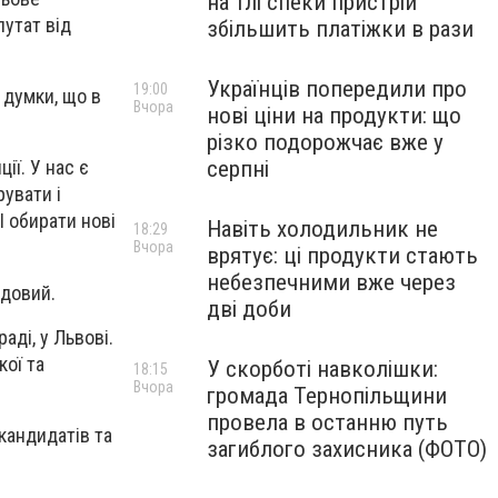
на тлі спеки пристрій
путат від
збільшить платіжки в рази
Українців попередили про
19:00
 думки, що в
Вчора
нові ціни на продукти: що
різко подорожчає вже у
серпні
ії. У нас є
рувати і
І обирати нові
Навіть холодильник не
18:29
Вчора
врятує: ці продукти стають
небезпечними вже через
адовий.
дві доби
аді, у Львові.
кої та
У скорботі навколішки:
18:15
Вчора
громада Тернопільщини
провела в останню путь
 кандидатів та
загиблого захисника (ФОТО)