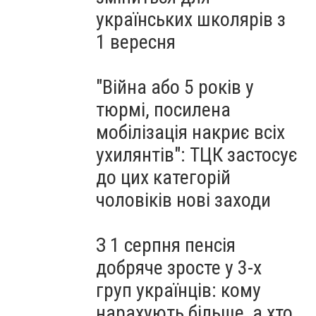
українських школярів з
1 вересня
"Війна або 5 років у
тюрмі, посилена
мобілізація накриє всіх
ухилянтів": ТЦК застосує
до цих категорій
чоловіків нові заходи
З 1 серпня пенсія
добряче зросте у 3-х
груп українців: кому
нарахують більше, а хто