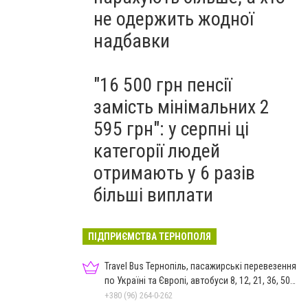
не одержить жодної
надбавки
"16 500 грн пенсії
замість мінімальних 2
595 грн": у серпні ці
категорії людей
отримають у 6 разів
більші виплати
ПІДПРИЄМСТВА ТЕРНОПОЛЯ
Travel Bus Тернопіль, пасажирські перевезення
по Україні та Європі, автобуси 8, 12, 21, 36, 50
місць
+380 (96) 264-0-262