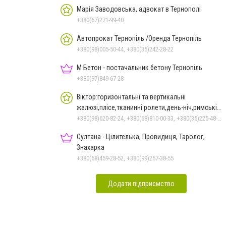
Марія Заводовська, адвокат в Тернополі
+380(67)271-99-40
Автопрокат Тернопіль /Оренда Тернопіль
+380(98)005-50-44, +380(35)242-28-22
М Бетон - постачальник бетону Тернопіль
+380(97)849-67-28
Віктор:горизонтальні та вертикальні
жалюзі,плісе,тканинні ролети,день-ніч,римські
штори в Тернополі
+380(98)620-82-24, +380(68)810-00-33, +380(35)225-48-97
Султана - Цілителька, Провидиця, Таролог,
Знахарка
+380(68)459-28-52, +380(99)257-38-55
Додати підприємство