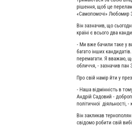
рішення, щоб це перелама
«Самопомочі» Любомир 
Він зазначив, що сьогодн
країні є всього два кан
- Ми вже бачили таке у в
багато інших кандидатів.
перемагати. Я вважаю, щ
обличчя, - зазначив пан 
Про свій намір йти у пр
- Наша відмінність в том
Андрій Садовий - доброп
політичної діяльності, -
Він закликав тернополян 
свідомо робити свій вибі