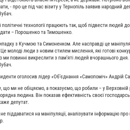
ти, - про це під час візиту у Тернопіль заявив народний де
Зубач.
і політичні технології працюють так, щоб підвести людей до
дидати – Порошенко та Тимошенко.
ипадку з Кучмою та Симоненком. Але насправді це маніпуляц
 Це молоді люди з новим стилем мислення, які готові конку
о ми повинні викреслити з пам’яті людей вчорашнього дня. 
Зубач.
езиденти оголосив лідер «Об’єднання «Самопоміч» Андрій С
у, що ми не обіцяємо, а показуємо, що робили – у Верховній р
орядна людина. Він показав ефективність своєї господарсь
 каже депутат.
не піддаватися на маніпуляції, аналізувати інформацію про
р.