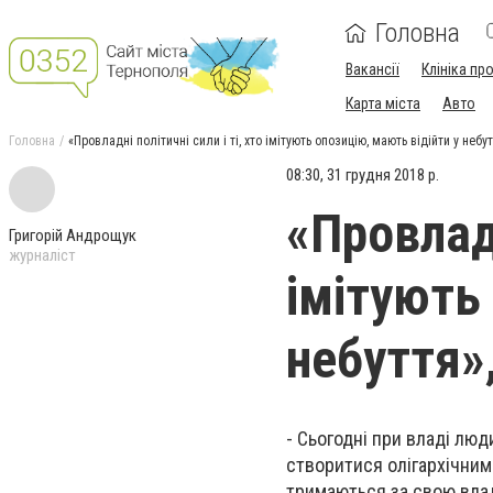
Головна
Вакансії
Клініка пр
Карта міста
Авто
Головна
«Провладні політичні сили і ті, хто імітують опозицію, мають відійти у неб
08:30, 31 грудня 2018 р.
«Провладн
Григорій Андрощук
журналіст
імітують
небуття»
- Сьогодні при владі люд
створитися олігархічним 
тримаються за свою влад