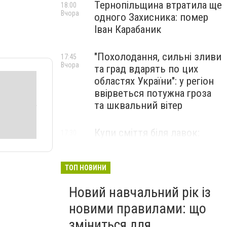
Тернопільщина втратила ще
18:00
Вчора
одного Захисника: помер
Іван Карабаник
"Похолодання, сильні зливи
17:45
Вчора
та град вдарять по цих
областях України": у регіон
ввірветься потужна гроза
та шквальний вітер
Купи сміття біля лавок:
17:30
Вчора
житель Тернопільщини не
стримав емоцій від
побаченого у парку (ВІДЕО)
ТОП НОВИНИ
Новий навчальний рік із
новими правилами: що
зміниться для