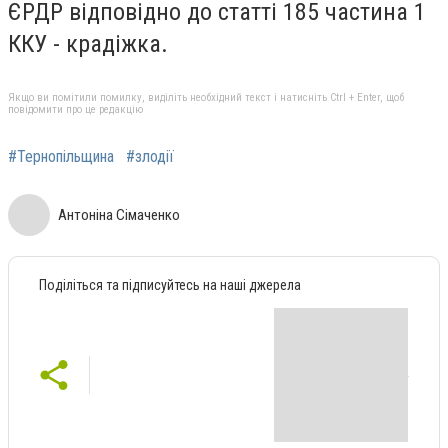
ЄРДР відповідно до статті 185 частина 1
ККУ - крадіжка.
Якщо ви помітили помилку, виділіть необхідний текст і натисніть Ctrl + Enter, щоб
повідомити про це редакцію
#Тернопільщина
#злодії
Антоніна Сімаченко
Поділіться та підписуйтесь на наші джерела