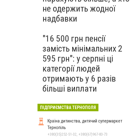
не одержить жодної
надбавки
"16 500 грн пенсії
замість мінімальних 2
595 грн": у серпні ці
категорії людей
отримають у 6 разів
більші виплати
ПІДПРИЄМСТВА ТЕРНОПОЛЯ
Країна дитинства, дитячий супермаркет
Тернопіль
+380(35)252-51-32, +380(67)967-83-73