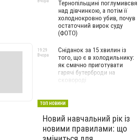
Вчора
Тернопільщині поглумивсвя
над дівчинкою, а потім її
холоднокровно убив, почув
остаточний вирок суду
(ФОТО)
Сніданок за 15 хвилин із
19:29
Вчора
того, що є в холодильнику:
як смачно приготувати
гарячі бутерброди на
сковороді
Довгий час вважався
18:59
Вчора
зниклим безвісти:
ТОП НОВИНИ
підтвердилася загибель
Новий навчальний рік із
воїна з Тернопільщини
новими правилами: що
зміниться для