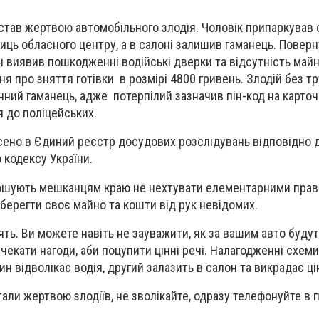
 став жертвою автомобільного злодія. Чоловік припаркував 
улиць обласного центру, а в салоні залишив гаманець. Пове
н виявив пошкодженні водійські дверки та відсутність май
я про зняття готівки в розмірі 4800 гривень. Злодій без т
ний гаманець, адже потерпілий зазначив пін-код на карточц
 до поліцейських.
сено в Єдиний реєстр досудових розслідувань відповідно 
 кодексу України.
лошують мешканцям краю не нехтувати елементарними прави
ерегти своє майно та кошти від рук невідомих.
лять. Ви можете навіть не зауважити, як за вашим авто буду
 чекати нагоди, аби поцупити цінні речі. Налагодженні схеми,
ин відволікає водія, другий залазить в салон та викрадає цін
али жертвою злодіїв, не зволікайте, одразу телефонуйте в п