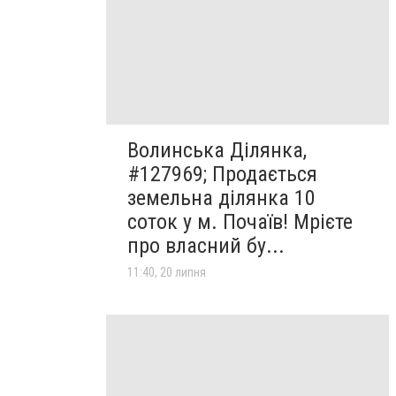
Волинська Ділянка,
#127969; Продається
земельна ділянка 10
соток у м. Почаїв! Мрієте
про власний бу...
11:40, 20 липня