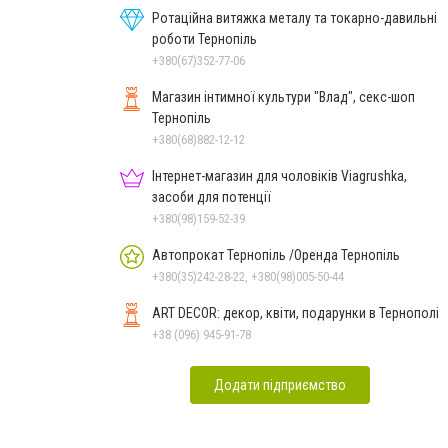
Ротаційна витяжка металу та токарно-давильні
роботи Тернопіль
+380(67)352-77-06
Магазин інтимної культури "Влад", секс-шоп
Тернопіль
+380(68)882-12-12
Інтернет-магазин для чоловіків Viagrushka,
засоби для потенції
+380(98)159-52-39
Автопрокат Тернопіль /Оренда Тернопіль
+380(35)242-28-22, +380(98)005-50-44
ART DECOR: декор, квіти, подарунки в Тернополі
+38 (096) 945-91-78
Додати підприємство