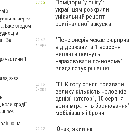
Помідори "у снігу":
07:55
українцям розкрили
свій
унікальний рецепт
рнувшись через
оригінальної закуски
на. Вже згодом
руднощів
"Пенсіонерів чекає сюрприз
і. За
20:47
Вчора
від держави, з 1 вересня
виплати почнуть
до частини 1
нараховувати по-новому":
влада готує рішення
ла, з-за
"ТЦК готуються призвати
20:16
Вчора
велику кількість чоловіків
ть
однієї категорії, 10 серпня
 коли крадії
вони втратять бронювання":
ні речі.
мобілізація і броня
оліцію на
Юнак, який на
20:02