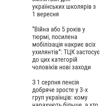
українських школярів з
1 вересня
"Війна або 5 років у
тюрмі, посилена
мобілізація накриє всіх
ухилянтів": ТЦК застосує
до цих категорій
чоловіків нові заходи
З 1 серпня пенсія
добряче зросте у 3-х
груп українців: кому
нарахують більше, а хто