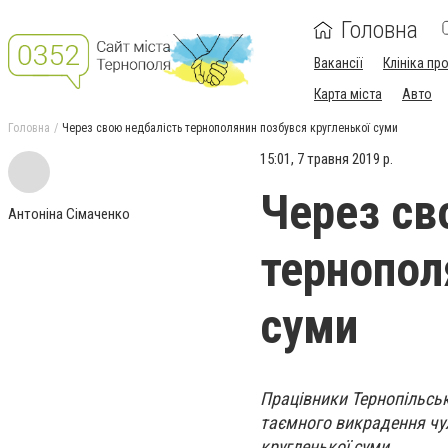
Головна
Вакансії
Клініка пр
Карта міста
Авто
Головна
Через свою недбалість тернополянин позбувся кругленької суми
15:01, 7 травня 2019 р.
Через св
Антоніна Сімаченко
тернопол
суми
Працівники Тернопільськ
таємного викрадення чу
кругленької суми.