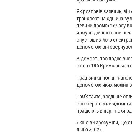
Як розповів заявник, він
транспорт на одній із в
певний проміжок часу ві
йому надійшло сповіщенн
спустошив його електрон
допомогою він звернувся
Відомості про подію вне
статті 185 Кримінального
Працівники поліції наго
допомогою яких можна вб
Пам’ятайте, злодії не сп
спостерігати невідомі та
працюють в парі: поки од
Якщо ви зрозуміли, що ст
лінію «102».