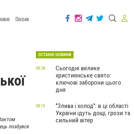
повіді
Погода
ОСТАННІ НОВИНИ
Сьогодні велике
08:28
християнське свято:
ької
ключові заборони цього
дня
"Злива і холод": в ці області
08:10
України ідуть дощі, грози та
 фактом
сильний вітер
ець позбувся