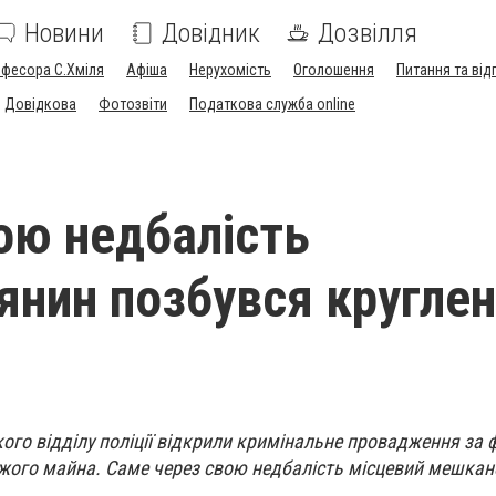
Новини
Довідник
Дозвілля
офесора С.Хміля
Афіша
Нерухомість
Оголошення
Питання та від
Довідкова
Фотозвіти
Податкова служба online
ою недбалість
янин позбувся круглен
ого відділу поліції відкрили кримінальне провадження за
жого майна. Саме через свою недбалість місцевий мешкан