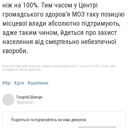
ніж на 100%. Тим часом у Центрі
громадського здоров’я МОЗ таку позицію
місцевої влади абсолютно підтримують,
адже таким чином, йдеться про захист
населення від смертельно небезпечної
хвороби.
Якщо ви помітили помилку, виділіть необхідний текст і натисніть Ctrl + Enter, щоб
повідомити про це редакцію
#Кір
#діти
#щеплення
Георгій Шевчук
Журналіст
Поділіться та підписуйтесь на наші джерела