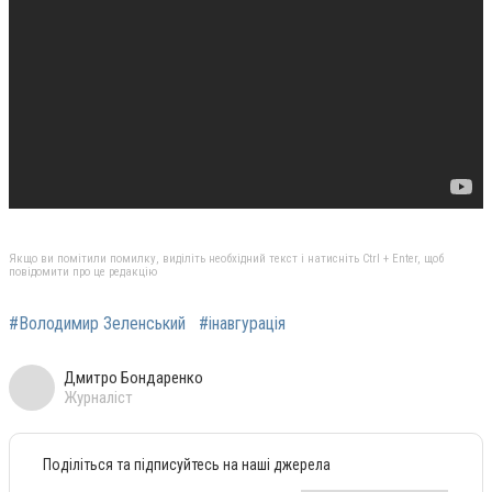
Якщо ви помітили помилку, виділіть необхідний текст і натисніть Ctrl + Enter, щоб
повідомити про це редакцію
#Володимир Зеленський
#інавгурація
Дмитро Бондаренко
Журналіст
Поділіться та підписуйтесь на наші джерела