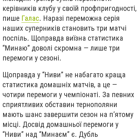
керівників клубу у своїй профпригодності,
пише
Галас
. Наразі переможна серія
наших суперників становить три матчі
поспіль. Щоправда виїзна статистика
“Минаю” доволі скромна — лише три
перемоги у сезоні.
Щоправда у “Ниви” не набагато краща
статистика домашніх матчів, а це —
чотири перемоги у чемпіонаті. За певних
сприятливих обставин тернополяни
мають шанс завершити сезон на п’ятому
місці. Досвід домашньої перемоги у
“Ниви” над “Минаєм” є. Дубль