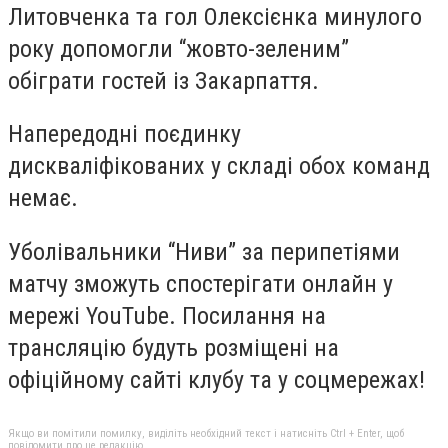
Литовченка та гол Олексієнка минулого
року допомогли “жовто-зеленим”
обіграти гостей із Закарпаття.
Напередодні поєдинку
дискваліфікованих у складі обох команд
немає.
Уболівальники “Ниви” за перипетіями
матчу зможуть спостерігати онлайн у
мережі YouTube. Посилання на
трансляцію будуть розміщені на
офіційному сайті клубу та у соцмережах!
Якщо ви помітили помилку, виділіть необхідний текст і натисніть Ctrl + Enter, щоб
повідомити про це редакцію