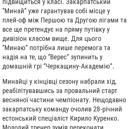
підвищиться у класі. Закарпатський
“Минай” уже гарантував собі місце у
плей-оф між Першою та Другою лігами та
все ще претендує на пряму путівку у
дивізіон класом вище. Для цього
“Минаю” потрібна лише перемога та
надія на те, що “Верес” зупинить у
домашній грі “Черкащину-Академію”.
Минайці у кінцівці сезону набрали хід,
реабілітувавшись за провальний старт
весняної частини чемпіонату. Нещодавно
закарпатську команду очолив 28-річний
естонський спеціаліст Кирило Куренко.
Молодий тренер зумів переконати