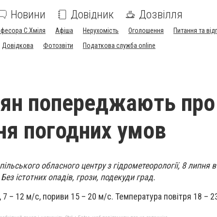
Новини
Довідник
Дозвілля
офесора С.Хміля
Афіша
Нерухомість
Оголошення
Питання та від
Довідкова
Фотозвіти
Податкова служба online
ян попереджають про
ня погодних умов
ільського обласного центру з гідрометеорології, 8 липня в
Без істотних опадів, грози, подекуди град.
, 7 – 12 м/с,
пориви 15 – 20 м/с.
Температура повітря 18 – 2