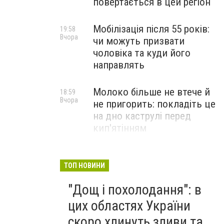
повертається в цей регіон
Мобілізація після 55 років:
19:58
Вчора
чи можуть призвати
чоловіка та куди його
направлять
Молоко більше не втече й
18:59
Вчора
не пригорить: покладіть це
на дно каструлі перед
кип'ятінням
Виконали останню волю
18:28
Вчора
загиблого: на Тернопільщині
ТОП НОВИНИ
Героя провели в останню
"Дощ і похолодання": в
путь його улюбленою
піснею
цих областях України
скоро хлинуть зливи та