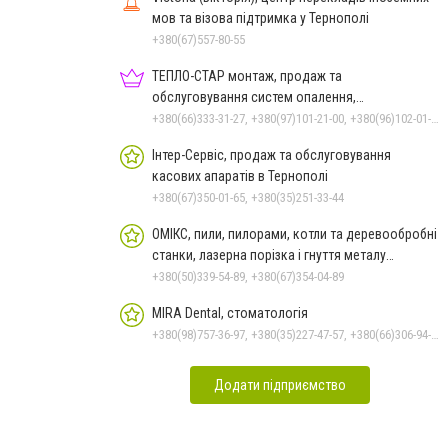
мов та візова підтримка у Тернополі
+380(67)557-80-55
ТЕПЛО-СТАР монтаж, продаж та
обслуговування систем опалення,
кондиціонерів та вентиляції, сантехніка
+380(66)333-31-27, +380(97)101-21-00, +380(96)102-01-20
Інтер-Сервіс, продаж та обслуговування
касових апаратів в Тернополі
+380(67)350-01-65, +380(35)251-33-44
ОМІКС, пили, пилорами, котли та деревообробні
станки, лазерна порізка і гнуття металу
Тернопіль
+380(50)339-54-89, +380(67)354-04-89
MIRA Dental, стоматологія
+380(98)757-36-97, +380(35)227-47-57, +380(66)306-94-21, +380(67)769-81-23
Додати підприємство