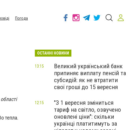
повіді
Погода
ОСТАННІ НОВИНИ
Великий український банк
13:15
припиняє виплату пенсій та
субсидій: як не втратити
свої гроші до 15 вересня
 області
"З 1 вересня зміниться
12:15
тариф на світло, озвучено
оновлені ціни": скільки
3
о
тепла.
українці платитимуть за