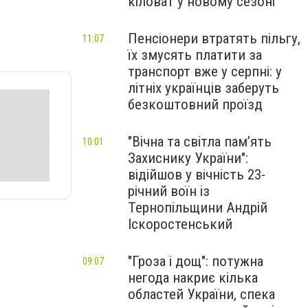
кіловат у новому сезоні
Пенсіонери втратять пільгу,
11:07
їх змусять платити за
транспорт вже у серпні: у
літніх українців заберуть
безкоштовний проїзд
"Вічна та світла пам’ять
10:01
Захиснику України":
відійшов у вічність 23-
річний воїн із
Тернопільщини Андрій
Іскоростенський
"Гроза і дощ": потужна
09:07
негода накриє кілька
областей України, спека