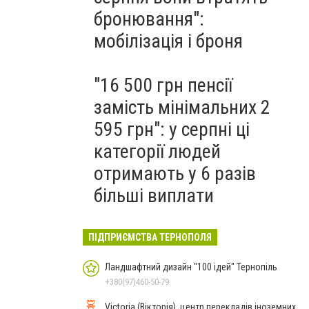
бронювання":
мобілізація і броня
"16 500 грн пенсії
замість мінімальних 2
595 грн": у серпні ці
категорії людей
отримають у 6 разів
більші виплати
ПІДПРИЄМСТВА ТЕРНОПОЛЯ
Ландшафтний дизайн "100 ідей" Тернопіль
+380(97)460-50-79
Victoria (Вікторія), центр перекладів іноземних