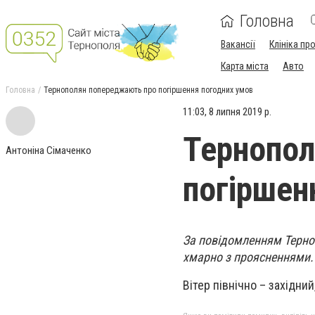
Головна
Вакансії
Клініка пр
Карта міста
Авто
Головна
Тернополян попереджають про погіршення погодних умов
11:03, 8 липня 2019 р.
Тернопол
Антоніна Сімаченко
погіршен
За повідомленням Терноп
хмарно з проясненнями. 
Вітер північно – західний