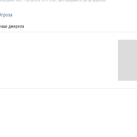
бхідний текст і натисніть Ctrl + Enter, щоб повідомити про це редакцію
#гроза
 наші джерела