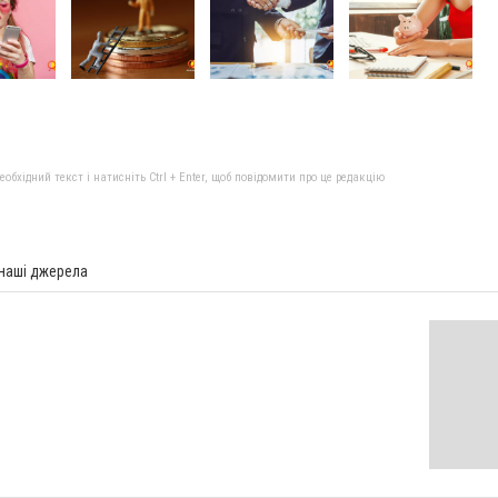
бхідний текст і натисніть Ctrl + Enter, щоб повідомити про це редакцію
 наші джерела