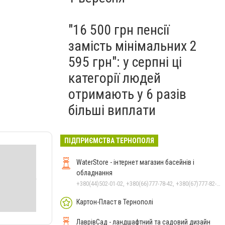
"16 500 грн пенсії
замість мінімальних 2
595 грн": у серпні ці
категорії людей
отримають у 6 разів
більші виплати
ПІДПРИЄМСТВА ТЕРНОПОЛЯ
WaterStore - інтернет магазин басейнів і
обладнання
+380(44)502-01-02, +380(66)777-78-42, +380(67)777-82-19, +380(67)890-80-80, +380(73)890-80-80, +380(44)502-01-03
Картон-Пласт в Тернополі
ЛаврівСад - ландшафтний та садовий дизайн