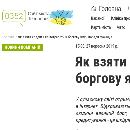
Головна
Вакансії
Клініка пр
Карта міста
Авто
Головна
Як взяти кредит і не потрапити в боргову яму - поради фахівців
15:00, 27 вересня 2019 р.
НОВИНИ КОМПАНІЙ
Як взяти 
боргову 
У сучасному світі отрим
в інтернет. Відкриваютьс
людини великий борг, 
кредитування - це шкідл