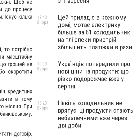
з 1 вересня
можні. Щоб не
ти до процесу
 Існує кілька
Цей прилад є в кожному
19:43
Вчора
домі, мотає електрику
більше за 61 холодильник:
на тлі спеки пристрій
збільшить платіжки в рази
, то потрібно
ити масштабну
Українців попередили про
кщо грошей не
19:00
Вчора
нові ціни на продукти: що
або скоротити
різко подорожчає вже у
серпні
ліч кредитних
 взяти в тому
Навіть холодильник не
18:29
о місяця. При
Вчора
врятує: ці продукти стають
банківському.
небезпечними вже через
дві доби
тати договір.