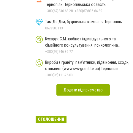
Тернопіль, Тернопільська область
+380(67)836-68-28, +380(67)836-64-89
Там Де Дім, будівельна компанія Тернопіль
0673503113
Кухарук С.М.-кабінет індивідуального та
сімейного консультування, психологічна
діагностика Тернопіль
+380(97)746-36-77
Вироби з граніту: пам'ятники, підвіконня, сходи,
стільниці (www.svs-granit.te.ua) Тернопіль
+380(96)111-25-03
Додати підприємство
ОГОЛОШЕННЯ