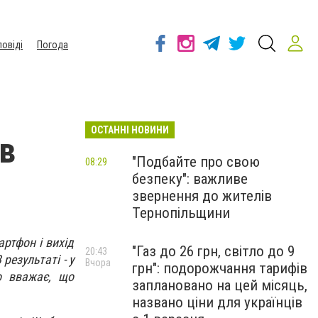
повіді
Погода
ОСТАННІ НОВИНИ
 в
"Подбайте про свою
08:29
безпеку": важливе
звернення до жителів
Тернопільщини
ртфон і вихід
"Газ до 26 грн, світло до 9
20:43
результаті - у
Вчора
грн": подорожчання тарифів
о вважає, що
заплановано на цей місяць,
названо ціни для українців