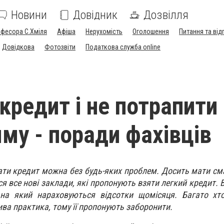
Новини
Довідник
Дозвілля
офесора С.Хміля
Афіша
Нерухомість
Оголошення
Питання та від
Довідкова
Фотозвіти
Податкова служба online
кредит і не потрапити
яму - поради фахівців
ати кредит можна без будь-яких проблем. Досить мати сма
я все нові заклади, які пропонують взяти легкий кредит. В 
на який нараховуються відсотки щомісяця. Багато хт
ива практика, тому її пропонують заборонити.