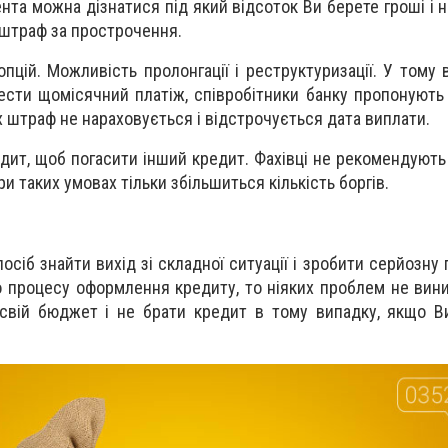
нта можна дізнатися під який відсоток Ви берете гроші і н
 штраф за прострочення.
пцій. Можливість пролонгації і реструктуризації. У тому 
ести щомісячний платіж, співробітники банку пропонують
х штраф не нараховується і відстрочується дата виплати.
едит, щоб погасити інший кредит. Фахівці не рекомендують
и таких умовах тільки збільшиться кількість боргів.
осіб знайти вихід зі складної ситуації і зробити серйозну
до процесу оформлення кредиту, то ніяких проблем не вин
 свій бюджет і не брати кредит в тому випадку, якщо 