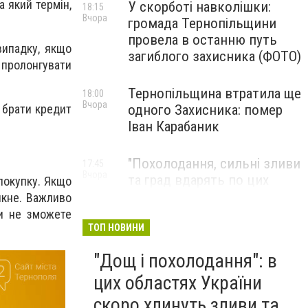
а який термін,
У скорботі навколішки:
18:15
Вчора
громада Тернопільщини
провела в останню путь
випадку, якщо
загиблого захисника (ФОТО)
 пролонгувати
Тернопільщина втратила ще
18:00
Вчора
одного Захисника: помер
 брати кредит
Іван Карабаник
"Похолодання, сильні зливи
17:45
Вчора
та град вдарять по цих
 покупку. Якщо
областях України": у регіон
икне. Важливо
ввірветься потужна гроза
Ви не зможете
та шквальний вітер
ТОП НОВИНИ
"Дощ і похолодання": в
цих областях України
скоро хлинуть зливи та