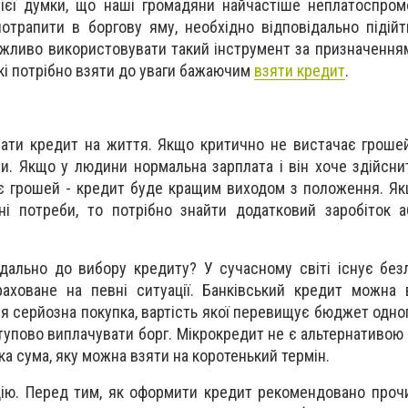
тієї думки, що наші громадяни найчастіше неплатоспро
отрапити в боргову яму, необхідно відповідально підій
жливо використовувати такий інструмент за призначенням.
кі потрібно взяти до уваги бажаючим
взяти кредит
.
ати кредит на життя. Якщо критично не вистачає грошей
ти. Якщо у людини нормальна зарплата і він хоче здійсн
ає грошей - кредит буде кращим виходом з положення. Я
ні потреби, то потрібно знайти додатковий заробіток 
ідально до вибору кредиту? У сучасному світі існує без
раховане на певні ситуації. Банківський кредит можна
я серйозна покупка, вартість якої перевищує бюджет одног
упово виплачувати борг. Мікрокредит не є альтернативою 
ка сума, яку можна взяти на коротенький термін.
ію. Перед тим, як оформити кредит рекомендовано прочи