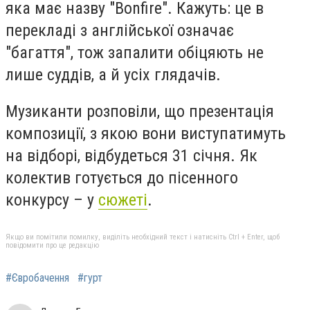
яка має назву "Bonfire". Кажуть: це в
перекладі з англійської означає
"багаття", тож запалити обіцяють не
лише суддів, а й усіх глядачів.
Музиканти розповіли, що презентація
композиції, з якою вони виступатимуть
на відборі, відбудеться 31 січня. Як
колектив готується до пісенного
конкурсу – у
сюжеті
.
Якщо ви помітили помилку, виділіть необхідний текст і натисніть Ctrl + Enter, щоб
повідомити про це редакцію
#Євробачення
#гурт