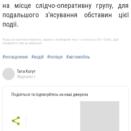
на місце слідчо-оперативну групу, для
подальшого з’ясування обставин цієї
подіі.
Якщо ви помітили помилку, виділіть необхідний текст і натисніть Ctrl + Enter, щоб
повідомити про це редакцію
#посвідчення
#водій
#поліція
#автомобіль
Тата Когут
Журналіст
Поділіться та підписуйтесь на наші джерела