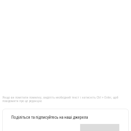
Якщо ви помітили помилку, виділіть необхідний текст і натисніть Ctrl + Enter, щоб
повідомити про це редакцію
Поділіться та підписуйтесь на наші джерела