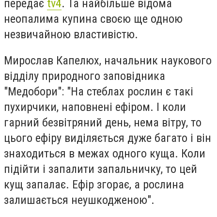
передає
tv4
. Та найбільше відома
неопалима купина своєю ще одною
незвичайною властивістю.
Мирослав Капелюх, начальник наукового
відділу природного заповідника
"Медобори": "На стеблах рослин є такі
пухирчики, наповнені ефіром. І коли
гарний безвітряний день, нема вітру, то
цього ефіру виділяється дуже багато і він
знаходиться в межах одного куща. Коли
підійти і запалити запальничку, то цей
кущ запалає. Ефір згорає, а рослина
залишається неушкодженою".