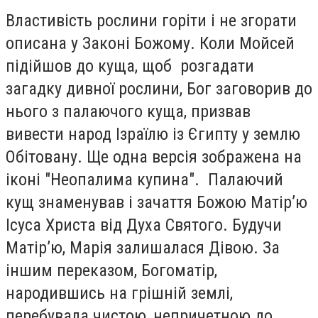
Властивість рослини горіти і не згорати
описана у Законі Божому. Коли Мойсей
підійшов до куща, щоб розгадати
загадку дивної рослини, Бог заговорив до
нього з палаючого куща, призвав
вивести народ Ізраїлю із Єгипту у землю
Обітовану. Ще одна версія зображена на
іконі "Неопалима купина". Палаючий
кущ знаменував і зачаття Божою Матір’ю
Ісуса Христа від Духа Святого. Будучи
Матір’ю, Марія залишалася Дівою. За
іншим переказом, Богоматір,
народившись на грішній землі,
перебувала чистою, непричетною до