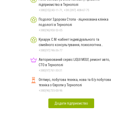
підприємство в Тернополі
+380(35)243-11-71, +38 (097) 408-67-75
Подолог Здорова Стопа - ліцензована клініка
подології в Тернополі
+380(96)950-53-05
Кухарук С.М.-кабінет індивідуального та
сімейного консультування, психологічна
діагностика Тернопіль
+380(97)746-36-77
Авторизований сервіс LIQUI MOLY, ремонт авто,
СТО в Тернополі
+380(97)761-30-31
Оптімус, побутова техніка, нова та б/у побутова
техніка з Європи у Тернополі
+380(96)735-00-96
Додати підприємство