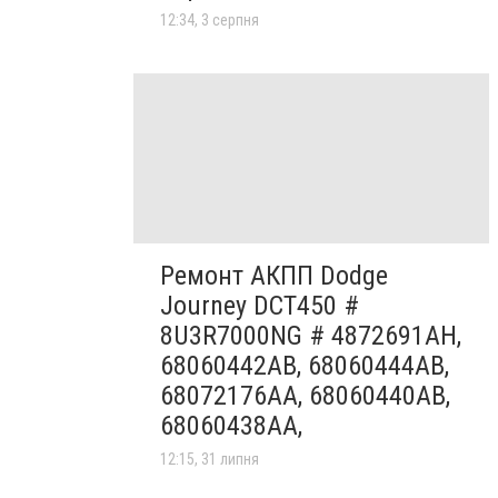
12:34, 3 серпня
Ремонт АКПП Dodge
Journey DCT450 #
8U3R7000NG # 4872691AH,
68060442AB, 68060444AB,
68072176AA, 68060440AB,
68060438AA,
12:15, 31 липня