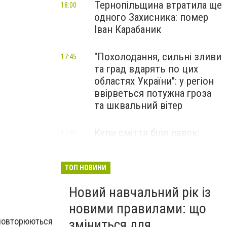
Тернопільщина втратила ще
18:00
одного Захисника: помер
Іван Карабаник
"Похолодання, сильні зливи
17:45
та град вдарять по цих
областях України": у регіон
ввірветься потужна гроза
та шквальний вітер
Купи сміття біля лавок:
17:30
житель Тернопільщини не
стримав емоцій від
побаченого у парку (ВІДЕО)
ТОП НОВИНИ
Новий навчальний рік із
новими правилами: що
 повторюються
зміниться для