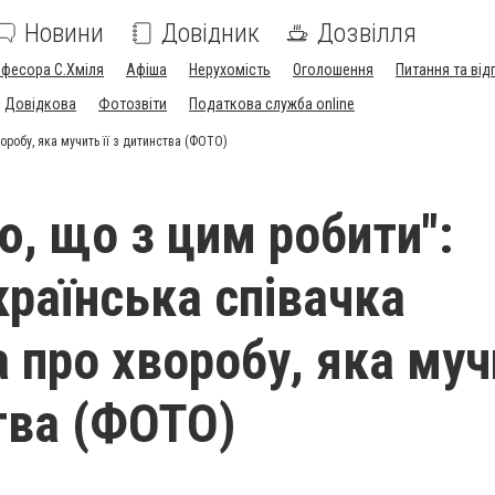
Новини
Довідник
Дозвілля
офесора С.Хміля
Афіша
Нерухомість
Оголошення
Питання та від
Довідкова
Фотозвіти
Податкова служба online
оробу, яка мучить її з дитинства (ФОТО)
ю, що з цим робити":
країнська співачка
 про хворобу, яка мучи
тва (ФОТО)