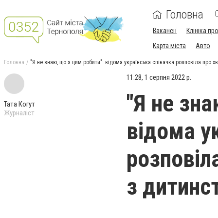
Головна
Вакансії
Клініка пр
Карта міста
Авто
Головна
"Я не знаю, що з цим робити": відома українська співачка розповіла про хв
11:28, 1 серпня 2022 р.
"Я не зна
Тата Когут
Журналіст
відома у
розповіла
з дитинс