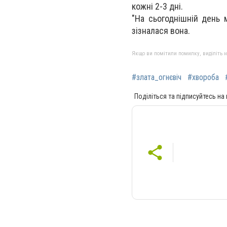
кожні 2-3 дні.
"На сьогоднішній день 
зізналася вона.
Якщо ви помітили помилку, виділіть нео
#злата_огнєвіч
#хвороба
Поділіться та підписуйтесь на