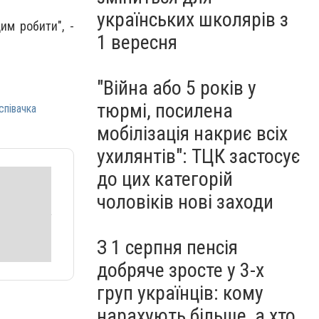
українських школярів з
им робити", -
1 вересня
"Війна або 5 років у
тюрмі, посилена
співачка
мобілізація накриє всіх
ухилянтів": ТЦК застосує
до цих категорій
чоловіків нові заходи
З 1 серпня пенсія
добряче зросте у 3-х
груп українців: кому
нарахують більше, а хто