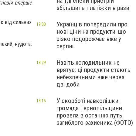
на тлі спеки пристрій
гнєвіч вперше
збільшить платіжки в рази
ає від сильних
Українців попередили про
19:00
нові ціни на продукти: що
різко подорожчає вже у
екий, нудота,
серпні
Навіть холодильник не
18:29
врятує: ці продукти стають
небезпечними вже через
дві доби
У скорботі навколішки:
18:15
громада Тернопільщини
провела в останню путь
загиблого захисника (ФОТО)