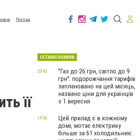
повіді
Погода
ОСТАННІ НОВИНИ
"Газ до 26 грн, світло до 9
20:43
грн": подорожчання тарифів
заплановано на цей місяць,
названо ціни для українців
ть її
з 1 вересня
Цей прилад є в кожному
19:43
домі, мотає електрику
більше за 61 холодильник: