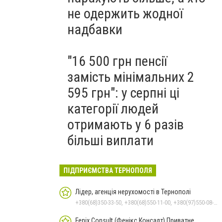
не одержить жодної
надбавки
"16 500 грн пенсії
замість мінімальних 2
595 грн": у серпні ці
категорії людей
отримають у 6 разів
більші виплати
ПІДПРИЄМСТВА ТЕРНОПОЛЯ
Лідер, агенція нерухомості в Тернополі
+380(68)350-33-50, +380(68)550-11-00, +380(97)550-08-42, +380(66)048-42-70
Fenix Consult (Фенікс Консалт) Приватне