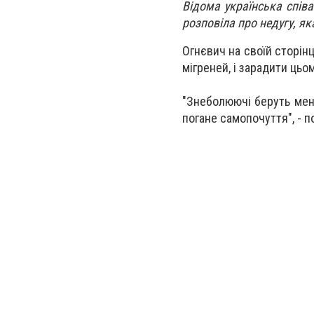
Відома українська співа
розповіла про недугу, як
Огнєвич на своїй сторінц
мігреней, і зарадити цьо
"Знеболюючі беруть мене
погане самопочуття", - 