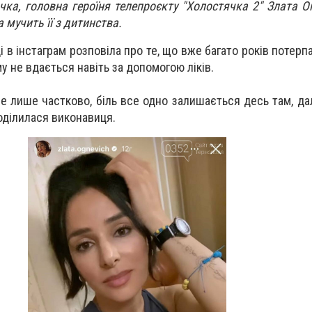
чка, головна героїня телепроєкту "Холостячка 2" Злата О
а мучить її з дитинства.
і в інстаграм розповіла про те, що вже багато років потерп
му не вдається навіть за допомогою ліків.
 лише частково, біль все одно залишається десь там, дал
поділилася виконавиця.