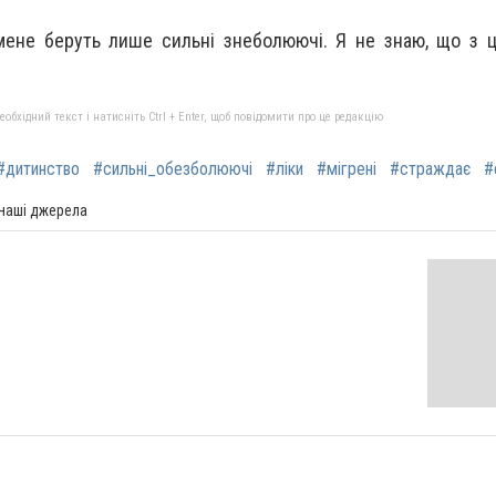
мене беруть лише сильні знеболюючі. Я не знаю, що з ц
бхідний текст і натисніть Ctrl + Enter, щоб повідомити про це редакцію
#дитинство
#сильні_обезболюючі
#ліки
#мігрені
#страждає
#
 наші джерела