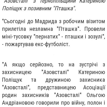
"Азовсталі" з Тернопільщини Катериною
Поліщук з позивним "Пташка".
"Сьогодні до Мадрида з робочим візитом
прилетіла незламна "Пташка". Провели
міні-тусовку "пернатих" - пташки і зозулі",
- пожартував екс-футболіст.
"А якщо серйозно, то на зустрічі з
захисницею "Азовсталі" Катериною
Поліщук та дружиною захисника
"Азовсталі", представницею Асоціації
родин захисників "Азовсталі" Ольгою
Андріановою говорили про війну, полон і