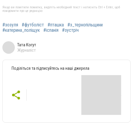
Якщо ви помітили помилку, виділіть необхідний текст і натисніть Ctrl + Enter, щоб
повідомити про це редакцію
#зозуля
#футболіст
#пташка
#з_тернопільщини
#катерина_поліщук
#іспанія
#зустріч
Тата Когут
Журналіст
Поділіться та підписуйтесь на наші джерела