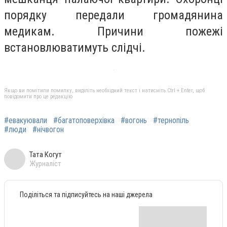
порядку передали громадянина
медикам. Причини пожежі
встановлюватимуть слідчі.
Якщо ви помітили помилку, виділіть необхідний текст і натисніть Ctrl + Enter, щоб
повідомити про це редакцію
#евакуювали
#багатоповерхівка
#вогонь
#тернопіль
#люди
#нічвогон
Тата Когут
Журналіст
Поділіться та підписуйтесь на наші джерела