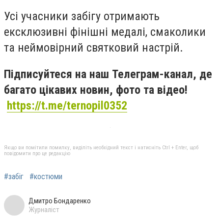
Усі учасники забігу отримають
ексклюзивні фінішні медалі, смаколики
та неймовірний святковий настрій.
Підписуйтеся на наш Телеграм-канал, де
багато цікавих новин, фото та відео!
https://t.me/ternopil0352
Якщо ви помітили помилку, виділіть необхідний текст і натисніть Ctrl + Enter, щоб
повідомити про це редакцію
#забіг
#костюми
Дмитро Бондаренко
Журналіст