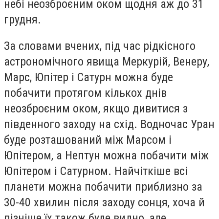
небі неозброєним оком щодня аж до 31
грудня.
За словами вчених, під час рідкісного
астрономічного явища Меркурій, Венеру,
Марс, Юпітер і Сатурн можна буде
побачити протягом кількох днів
неозброєним оком, якщо дивитися з
південного заходу на схід. Водночас Уран
буде розташований між Марсом і
Юпітером, а Нептун можна побачити між
Юпітером і Сатурном. Найчіткіше всі
планети можна побачити приблизно за
30-40 хвилин після заходу сонця, хоча й
пізніше їх також буде видно, але