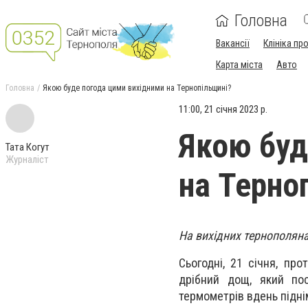
Головна
Вакансії
Клініка пр
Карта міста
Авто
Головна
Якою буде погода цими вихідними на Тернопільщині?
11:00, 21 січня 2023 р.
Якою буд
Тата Когут
Журналіст
на Терно
На вихідних тернополяна
Сьогодні, 21 січня, пр
дрібний дощ, який по
термометрів вдень підні