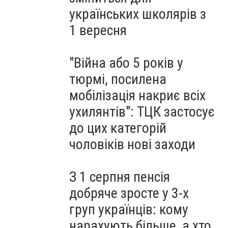
на Тернопільщині
українських школярів з
1 вересня
"Війна або 5 років у
тюрмі, посилена
мобілізація накриє всіх
ухилянтів": ТЦК застосує
до цих категорій
чоловіків нові заходи
З 1 серпня пенсія
добряче зросте у 3-х
груп українців: кому
нарахують більше, а хто