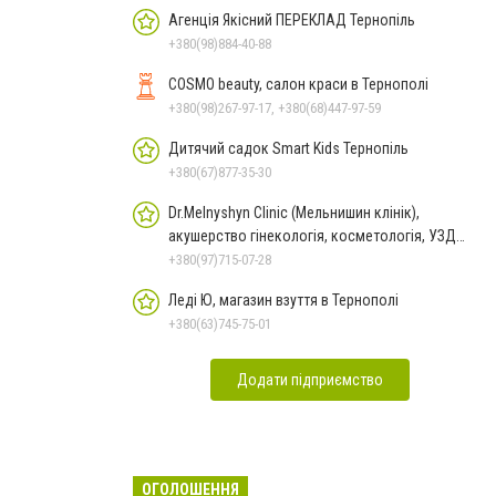
Агенція Якісний ПЕРЕКЛАД Тернопіль
+380(98)884-40-88
COSMO beauty, салон краси в Тернополі
+380(98)267-97-17, +380(68)447-97-59
Дитячий садок Smart Kids Тернопіль
+380(67)877-35-30
Dr.Melnyshyn Clinic (Мельнишин клінік),
акушерство гінекологія, косметологія, УЗД
Теребовля
+380(97)715-07-28
Леді Ю, магазин взуття в Тернополі
+380(63)745-75-01
Додати підприємство
ОГОЛОШЕННЯ