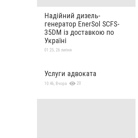
Надійний дизель-
генератор EnerSol SCFS-
35DM із доставкою по
Україні
01:25, 26 липня
Услуги адвоката
20
10:46, Вчора