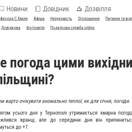
Новини
Довідник
Дозвілля
офесора С.Хміля
Афіша
Нерухомість
Оголошення
Питання та від
Довідкова
Фотозвіти
Податкова служба online
е погода цими вихідн
пільщині?
м варто очікувати аномально теплої, як для січня, погоди.
отягом усього дня у Тернополі утримається хмарна погод
силився вранці, але до середини дня він припинитьс
муться до +7.