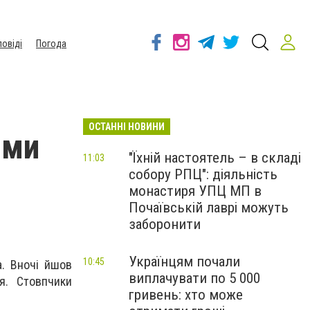
повіді
Погода
ОСТАННІ НОВИНИ
ими
"Їхній настоятель – в складі
11:03
собору РПЦ": діяльність
монастиря УПЦ МП в
Почаївській лаврі можуть
заборонити
Українцям почали
10:45
а. Вночі йшов
виплачувати по 5 000
я. Стовпчики
гривень: хто може