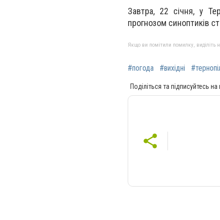
Завтра, 22 січня, у Т
прогнозом синоптиків сто
Якщо ви помітили помилку, виділіть нео
#погода
#вихідні
#тернопі
Поділіться та підписуйтесь на