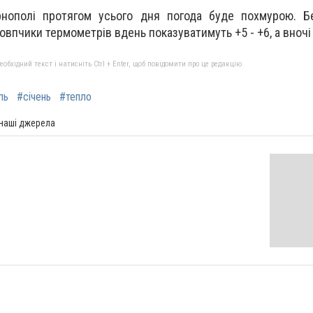
ернополі протягом усього дня погода буде похмурою. Б
впчики термометрів вдень показуватимуть +5 - +6, а вночі 
бхідний текст і натисніть Ctrl + Enter, щоб повідомити про це редакцію
ль
#січень
#тепло
 наші джерела