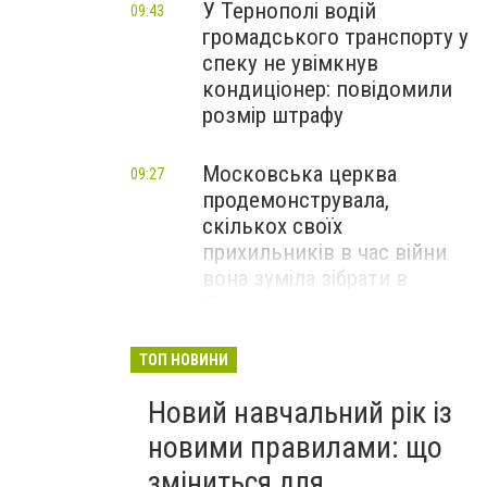
У Тернополі водій
09:43
громадського транспорту у
спеку не увімкнув
кондиціонер: повідомили
розмір штрафу
Московська церква
09:27
продемонструвала,
скількох своїх
прихильників в час війни
вона зуміла зібрати в
Почаєві: кадри
приголомшують (ФОТО,
ВІДЕО)
ТОП НОВИНИ
Новий навчальний рік із
Побили рекорд, який
09:02
тримався 9 років:
новими правилами: що
результати шаленої спеки
зміниться для