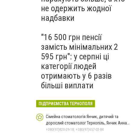
не одержить жодної
надбавки
"16 500 грн пенсії
замість мінімальних 2
595 грн": у серпні ці
категорії людей
отримають у 6 разів
більші виплати
ПІДПРИЄМСТВА ТЕРНОПОЛЯ
Сімейна стоматологія Янчик, дитячий та
дорослий стоматолог Тернопіль, Янчик Анна
Леонтієвна
+380(97)820-29-18, +380(97)657-03-84