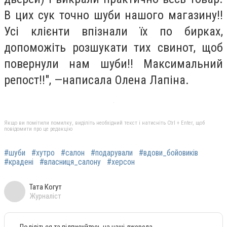
В цих сук точно шуби нашого магазину!!
Усі клієнти впізнали їх по бирках,
допоможіть розшукати тих свинот, щоб
повернули нам шуби!! Максимальний
репост!!", —написала Олена Лапіна.
Якщо ви помітили помилку, виділіть необхідний текст і натисніть Ctrl + Enter, щоб
повідомити про це редакцію
#шуби
#хутро
#салон
#подарували
#вдови_бойовиків
#крадені
#власниця_салону
#херсон
Тата Когут
Журналіст