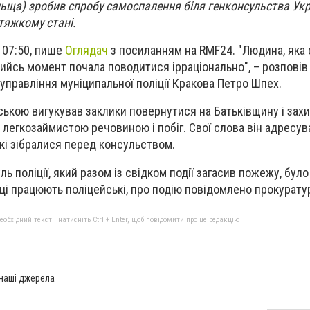
льща) зробив спробу самоспалення біля генконсульства Укр
 тяжкому стані.
 07:50, пише
Оглядач
з посиланням на RMF24. "Людина, яка 
кийсь момент почала поводитися ірраціонально", – розповів
управління муніципальної поліції Кракова Петро Шпех.
ською вигукував заклики повернутися на Батьківщину і захи
 легкозаймистою речовиною і побіг. Свої слова він адресув
які зібралися перед консульством.
ль поліції, який разом із свідком події загасив пожежу, бул
ці працюють поліцейські, про подію повідомлено прокурату
бхідний текст і натисніть Ctrl + Enter, щоб повідомити про це редакцію
 наші джерела