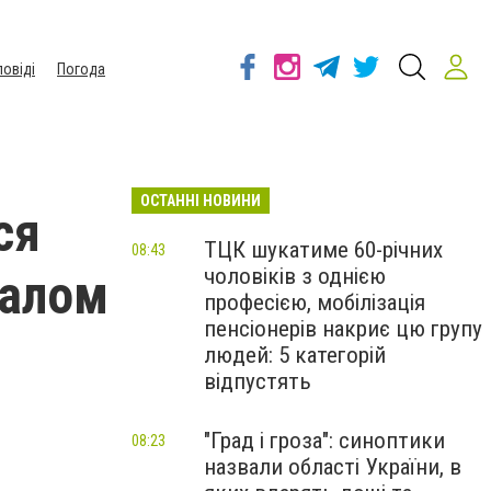
повіді
Погода
ОСТАННІ НОВИНИ
ся
ТЦК шукатиме 60-річних
08:43
чоловіків з однією
палом
професією, мобілізація
пенсіонерів накриє цю групу
людей: 5 категорій
відпустять
"Град і гроза": синоптики
08:23
назвали області України, в