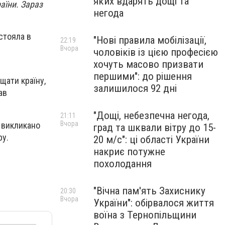
яких вдарять дощі та
аїни. Зараз
негода
стояла в
"Нові правила мобілізації,
22:19
Вчора
чоловіків із цією професією
хочуть масово призвати
першими": до рішення
щати країну,
залишилося 92 дні
ав
"Дощі, небезпечна негода,
21:11
Вчора
о викликано
град та шквали вітру до 15-
ру.
20 м/с": ці області України
накриє потужне
похолодання
"Вічна пам'ять Захиснику
20:30
Вчора
України": обірвалося життя
воїна з Тернопільщини