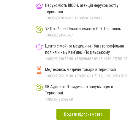
Нерухомість ВІСОН, агенція нерухомості у
Тернополі
+380(67)470-57-87, +380(99)114-90-40
УЗД кабінет Помазанського О.О. Тернопіль
+380(96)345-40-67
Центр сімейної медицини - багатопрофільна
поліклініка у Кам’янці-Подільському
+380(96)796-36-85, +380(98)812-63-48, +380(97)782-45-70
Медтехніка, медичні товари в Тернополі
+380(67)702-06-30, +380(93)221-73-17, +38 (0352) 52-81-46
ЯВ Адвокат, Юридична консультація в
Тернополі
+380(97)953-98-60
Додати підприємство