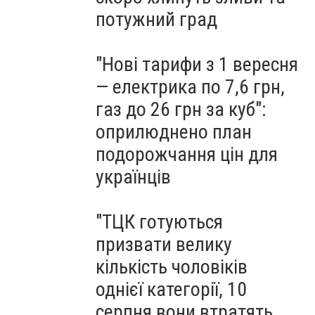
попередили про небезпеку
потужний град
"Нові тарифи з 1 вересня
— електрика по 7,6 грн,
газ до 26 грн за куб":
оприлюднено план
подорожчання цін для
українців
"ТЦК готуються
призвати велику
кількість чоловіків
однієї категорії, 10
серпня вони втратять