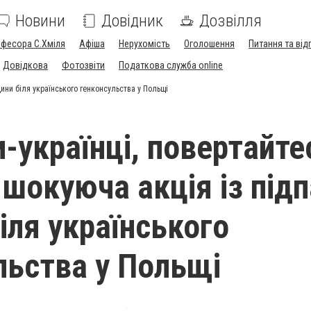
Новини
Довідник
Дозвілля
офесора С.Хміля
Афіша
Нерухомість
Оголошення
Питання та від
Довідкова
Фотозвіти
Податкова служба online
ини біля українського генконсульства у Польщі
и-українці, повертайте
 шокуюча акція із під
іля українського
льства у Польщі