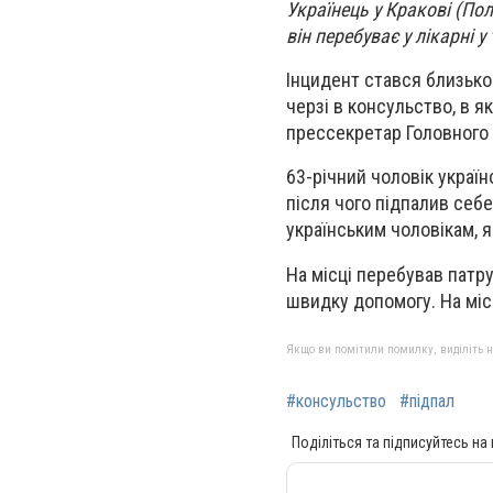
Українець у Кракові (По
він перебуває у лікарні у
Інцидент стався близько
черзі в консульство, в я
прессекретар Головного 
63-річний чоловік україн
після чого підпалив себе
українським чоловікам, 
На місці перебував патру
швидку допомогу. На міс
Якщо ви помітили помилку, виділіть нео
#консульство
#підпал
Поділіться та підписуйтесь на