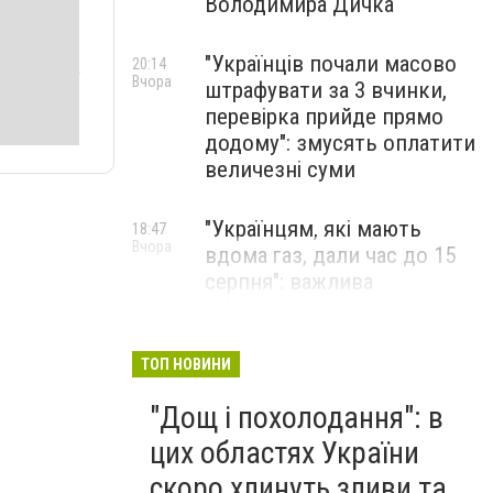
Володимира Дичка
"Українців почали масово
20:14
Вчора
штрафувати за 3 вчинки,
перевірка прийде прямо
додому": змусять оплатити
величезні суми
"Українцям, які мають
18:47
Вчора
вдома газ, дали час до 15
серпня": важлива
інформація про оплату
рахунків, що незабаром
прийдуть
ТОП НОВИНИ
"Дощ і похолодання": в
Після аномальної спеки
18:29
Вчора
Тернопільщину накриє
цих областях України
негода: синоптики
скоро хлинуть зливи та