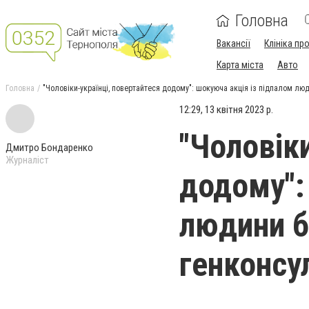
Головна
Вакансії
Клініка пр
Карта міста
Авто
Головна
"Чоловіки-українці, повертайтеся додому": шокуюча акція із підпалом люд
12:29, 13 квітня 2023 р.
"Чоловік
Дмитро Бондаренко
Журналіст
додому":
людини б
генконсу