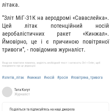
літака.
"Зліт МіГ-31К на аеродромі «Саваслейка».
Цей літак потенційний носій
аеробалістичних ракет «Кинжал».
Ймовірно, це і є причиною повітряної
тривоги", - повідомив журналіст.
Якщо ви помітили помилку, виділіть необхідний текст і натисніть Ctrl + Enter, щоб
повідомити про це редакцію
#злетів_літак
#кинжал
#носій
#росія
#повітряна_тривога
Тата Когут
Журналіст
Поділіться та підписуйтесь на наші джерела