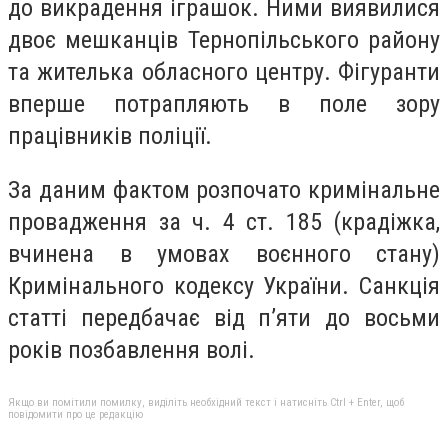
до викрадення іграшок. Ними виявилися
двоє мешканців Тернопільського району
та жителька обласного центру. Фігуранти
вперше потрапляють в поле зору
працівників поліції.
За даним фактом розпочато кримінальне
провадження за ч. 4 ст. 185 (крадіжка,
вчинена в умовах воєнного стану)
Кримінального кодексу України. Санкція
статті передбачає від п’яти до восьми
років позбавлення волі.
Якщо ви помітили помилку, виділіть необхідний текст і натисніть Ctrl + Enter, щоб
повідомити про це редакцію