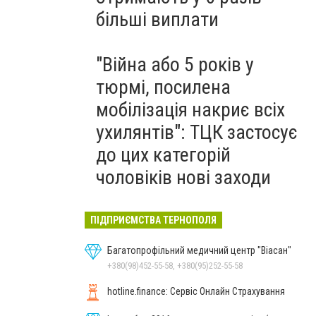
більші виплати
"Війна або 5 років у
тюрмі, посилена
мобілізація накриє всіх
ухилянтів": ТЦК застосує
до цих категорій
чоловіків нові заходи
ПІДПРИЄМСТВА ТЕРНОПОЛЯ
Багатопрофільний медичний центр "Віасан"
+380(98)452-55-58, +380(95)252-55-58
hotline.finance: Сервіс Онлайн Страхування