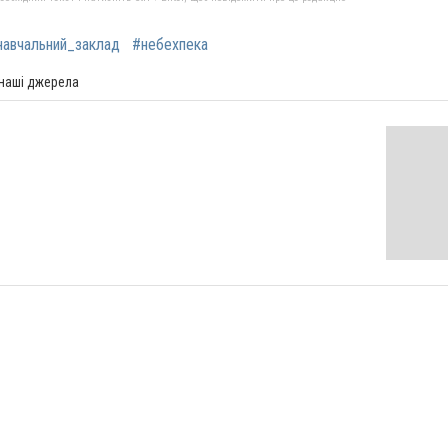
навчальний_заклад
#небехпека
 наші джерела