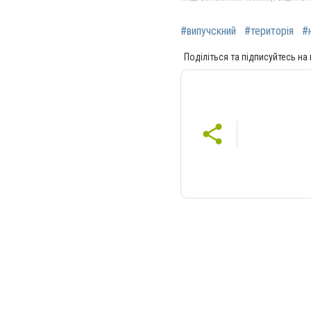
#випучскний
#територія
#
Поділіться та підписуйтесь на