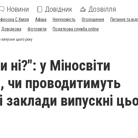
Новини
Довідник
Дозвілля
офесора С.Хміля
Афіша
Нерухомість
Оголошення
Питання та від
Довідкова
Фотозвіти
Податкова служба online
и випускні цього року
и ні?": у Міносвіти
и, чи проводитимуть
і заклади випускні ць