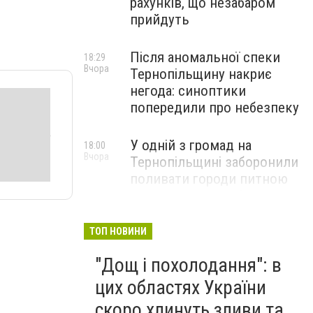
рахунків, що незабаром
прийдуть
Після аномальної спеки
18:29
Вчора
Тернопільщину накриє
негода: синоптики
попередили про небезпеку
У одній з громад на
18:00
Вчора
Тернопільщині заборонили
поливати городи питною
водою: порушників
перевірятимуть
ТОП НОВИНИ
Міг вибухнути будь-якої
17:45
"Дощ і похолодання": в
Вчора
миті: на Тернопільщині
знешкодили боєприпас
цих областях України
скоро хлинуть зливи та