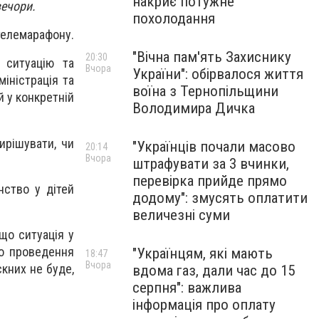
накриє потужне
вечори.
похолодання
 телемарафону.
"Вічна пам'ять Захиснику
20:30
 ситуацію та
Вчора
України": обірвалося життя
іністрація та
воїна з Тернопільщини
й у конкретній
Володимира Дичка
ирішувати, чи
"Українців почали масово
20:14
Вчора
штрафувати за 3 вчинки,
перевірка прийде прямо
нство у дітей
додому": змусять оплатити
величезні суми
 що ситуація у
до проведення
"Українцям, які мають
18:47
Вчора
кних не буде,
вдома газ, дали час до 15
серпня": важлива
інформація про оплату