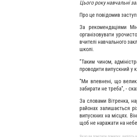
Цього року навчальні за
Про це повідомив заступн
За рекомендаціями Мін
організовувати урочисто
вчителі навчального зак
школі.
"Таким чином, адміністр
проводити випускний у ко
"Ми впевнені, що велик
забирати не треба", - ска
За словами Вітренка, на
районах залишається р
випускних на місцях. Ві
щоб не наражати на небез
Якщо ви помітили помилку, виділіть нео