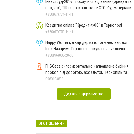
Інвестбуд-2016 - послуги спецтехніки (оренда та
продаж), TIR сервіс вантажне СТО, будматеріали
+380(67)774-41-11
Кредитна спілка "Кредит-ФОС" в Тернополі
+380(67)755-44-41
Happy Woman, лікар дерматолог-анестезіолог
Інни Назарчук Тернопіль, лікування виключно
важких станів
+380(96)006-20-00
ГНБСервіс- горизонтально направлене буріння,
прокол під дорогою, асфальтом Тернопіль та
західні обл
0960193839
Додати підприємство
ОГОЛОШЕННЯ