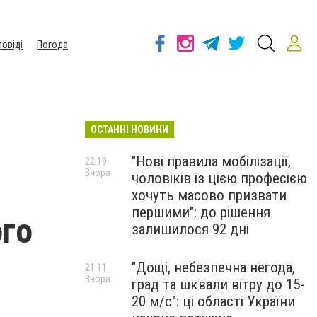
повіді
Погода
ОСТАННІ НОВИНИ
"Нові правила мобілізації,
22:19
Вчора
чоловіків із цією професією
хочуть масово призвати
першими": до рішення
ого
залишилося 92 дні
"Дощі, небезпечна негода,
21:11
Вчора
град та шквали вітру до 15-
20 м/с": ці області України