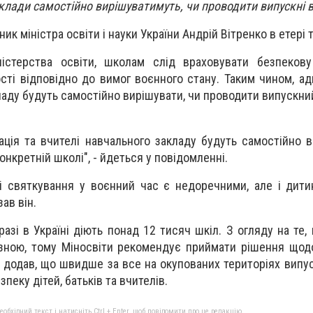
клади самостійно вирішуватимуть, чи проводити випускні 
ик міністра освіти і науки України Андрій Вітренко в етері
істерства освіти, школам слід враховувати безпекову
сті відповідно до вимог воєнного стану. Таким чином, адм
ладу будуть самостійно вирішувати, чи проводити випускни
ація та вчителі навчального закладу будуть самостійно в
нкретній школі", - йдеться у повідомленні.
і святкування у воєнний час є недоречними, але і дити
зав він.
разі в Україні діють понад 12 тисяч шкіл. З огляду на те,
ізною, тому Міносвіти рекомендує приймати рішення що
н додав, що швидше за все на окупованих територіях випус
пеку дітей, батьків та вчителів.
бхідний текст і натисніть Ctrl + Enter, щоб повідомити про це редакцію