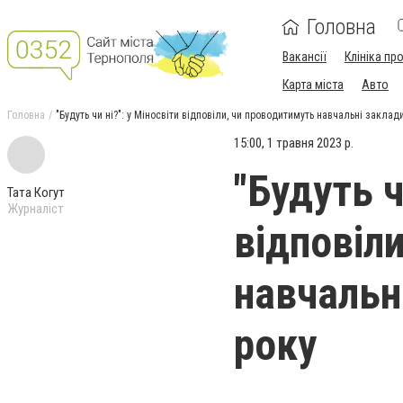
Головна
Вакансії
Клініка пр
Карта міста
Авто
Головна
"Будуть чи ні?": у Міносвіти відповіли, чи проводитимуть навчальні заклад
15:00, 1 травня 2023 р.
"Будуть ч
Тата Когут
Журналіст
відповіл
навчальн
року