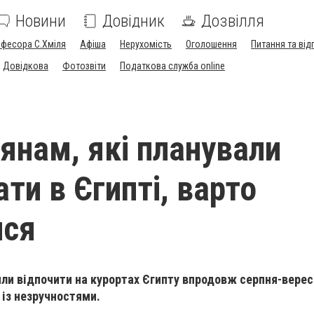
Новини
Довідник
Дозвілля
офесора С.Хміля
Афіша
Нерухомість
Оголошення
Питання та від
Довідкова
Фотозвіти
Податкова служба online
янам, які планували
ти в Єгипті, варто
ися
или відпочити на курортах Єгипту впродовж серпня-верес
із незручностями.