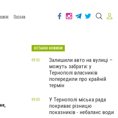
повіді
Погода
ОСТАННІ НОВИНИ
Залишили авто на вулиці –
09:55
можуть забрати: у
Тернополі власників
попередили про крайній
термін
У Тернополі міська рада
09:03
ня,
покриває різницю
показників - небаланс води