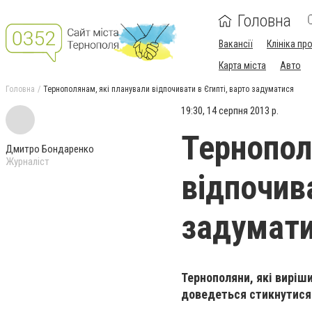
Головна
Вакансії
Клініка пр
Карта міста
Авто
Головна
Тернополянам, які планували відпочивати в Єгипті, варто задуматися
19:30, 14 серпня 2013 р.
Тернопол
Дмитро Бондаренко
Журналіст
відпочива
задумат
Тернополяни, які виріш
доведеться стикнутися 