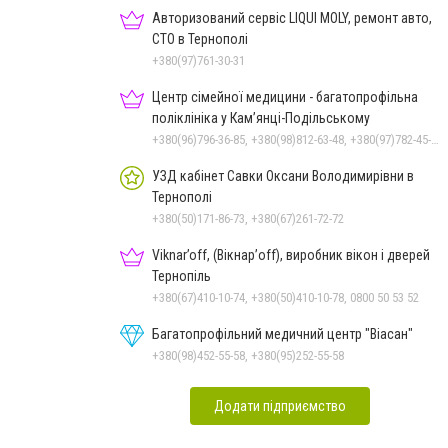
Авторизований сервіс LIQUI MOLY, ремонт авто,
СТО в Тернополі
+380(97)761-30-31
Центр сімейної медицини - багатопрофільна
поліклініка у Кам’янці-Подільському
+380(96)796-36-85, +380(98)812-63-48, +380(97)782-45-70
УЗД кабінет Савки Оксани Володимирівни в
Тернополі
+380(50)171-86-73, +380(67)261-72-72
Viknar’off, (Вікнар’off), виробник вікон і дверей
Тернопіль
+380(67)410-10-74, +380(50)410-10-78, 0800 50 53 52
Багатопрофільний медичний центр "Віасан"
+380(98)452-55-58, +380(95)252-55-58
Додати підприємство