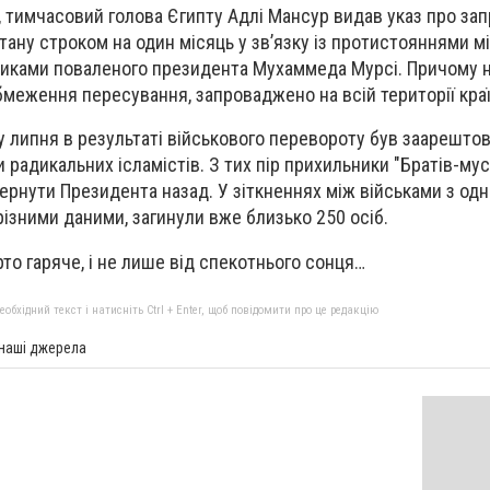
, тимчасовий голова Єгипту Адлі Мансур видав указ про з
ану строком на один місяць у зв’язку із протистояннями м
никами поваленого президента Мухаммеда Мурсі. Причому 
бмеження пересування, запроваджено на всій території краї
у липня в результаті військового перевороту був заарештов
 радикальних ісламістів. З тих пір прихильники "Братів-му
рнути Президента назад. У зіткненнях між військами з одно
 різними даними, загинули вже близько 250 осіб.
рто гаряче, і не лише від спекотнього сонця…
бхідний текст і натисніть Ctrl + Enter, щоб повідомити про це редакцію
 наші джерела