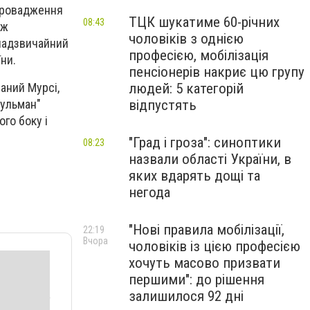
апровадження
ТЦК шукатиме 60-річних
08:43
іж
чоловіків з однією
надзвичайний
професією, мобілізація
ни.
пенсіонерів накриє цю групу
людей: 5 категорій
аний Мурсі,
відпустять
сульман"
го боку і
"Град і гроза": синоптики
08:23
назвали області України, в
яких вдарять дощі та
негода
"Нові правила мобілізації,
22:19
Вчора
чоловіків із цією професією
хочуть масово призвати
першими": до рішення
залишилося 92 дні