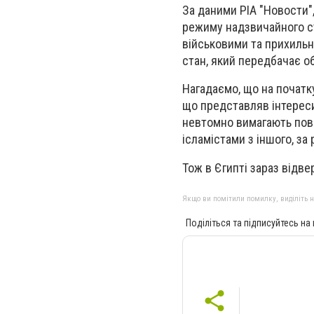
За даними РІА "Новости"
режиму надзвичайного ст
військовими та прихиль
стан, який передбачає о
Нагадаємо, що на початк
що представляв інтереси
невтомно вимагають пове
ісламістами з іншого, за
Тож в Єгипті зараз відве
Якщо ви помітили помилку, виділіть нео
Поділіться та підписуйтесь на