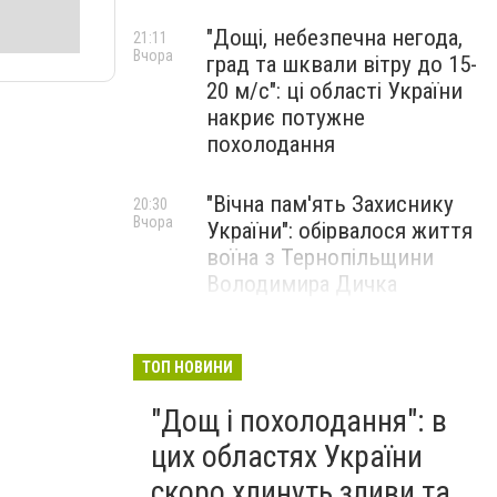
"Дощі, небезпечна негода,
21:11
Вчора
град та шквали вітру до 15-
20 м/с": ці області України
накриє потужне
похолодання
"Вічна пам'ять Захиснику
20:30
Вчора
України": обірвалося життя
воїна з Тернопільщини
Володимира Дичка
"Українців почали масово
20:14
Вчора
штрафувати за 3 вчинки,
ТОП НОВИНИ
перевірка прийде прямо
"Дощ і похолодання": в
додому": змусять оплатити
величезні суми
цих областях України
скоро хлинуть зливи та