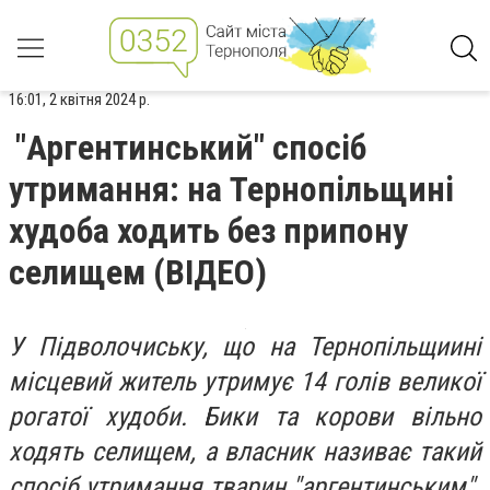
16:01, 2 квітня 2024 р.
"Аргентинський" спосіб
утримання: на Тернопільщині
худоба ходить без припону
селищем (ВІДЕО)
У Підволочиську, що на Тернопільщиині
місцевий житель утримує 14 голів великої
рогатої худоби. Бики та корови вільно
ходять селищем, а власник називає такий
спосіб утримання тварин "аргентинським".