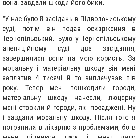
вона, завдали шкоди його бики.
"У нас було 8 засідань в Підволочиському
суді, потім він подав оскарження в
Тернопільський. Було у Тернопільському
апеляційному суді два засідання,
завершилися вони на мою користь. За
моральну і матеріальну шкоду він мені
заплатив 4 тисячі й то виплачував пів
року. Тепер мені пошкодили городи,
матеріальну шкоду нанесли, люцерну
мені стовкли й городи, які посаджені. Ну
і завдали моральну шкоду. Після того я
потрапила в лікарню з проблемами, бо в
мене піднявся тиск і мені дало