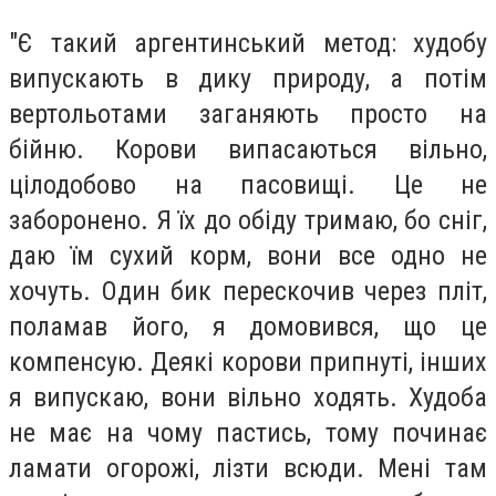
"Є такий аргентинський метод: худобу
випускають в дику природу, а потім
вертольотами заганяють просто на
бійню. Корови випасаються вільно,
цілодобово на пасовищі. Це не
заборонено. Я їх до обіду тримаю, бо сніг,
даю їм сухий корм, вони все одно не
хочуть. Один бик перескочив через пліт,
поламав його, я домовився, що це
компенсую. Деякі корови припнуті, інших
я випускаю, вони вільно ходять. Худоба
не має на чому пастись, тому починає
ламати огорожі, лізти всюди. Мені там