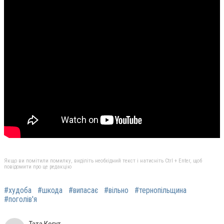
Якщо ви помітили помилку, виділіть необхідний текст і натисніть Ctrl + Enter, щоб
повідомити про це редакцію
#худоба
#шкода
#випасає
#вільно
#тернопільщина
#поголів'я
Тата Когут