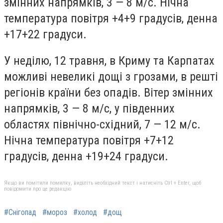
змінних напрямків, 3 — 8 м/с. Нічна
температура повітря +4+9 градусів, денна
+17+22 градуси.
У неділю, 12 травня, в Криму та Карпатах
можливі невеликі дощі з грозами, в решті
регіонів країни без опадів. Вітер змінних
напрямків, 3 — 8 м/с, у південних
областях північно-східний, 7 — 12 м/с.
Нічна температура повітря +7+12
градусів, денна +19+24 градуси.
Якщо ви помітили помилку, виділіть необхідний текст і натисніть Ctrl + Enter, щоб
повідомити про це редакцію
#Снігопад
#мороз
#холод
#дощ