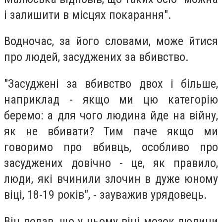
і залишити в місцях покарання".
Водночас, за його словами, може йтися
про людей, засуджених за вбивство.
"Засуджені за вбивство двох і більше,
наприклад - якщо ми цю категорію
беремо: а для чого людина йде на війну,
як не вбивати? Тим паче якщо ми
говоримо про вбивць, особливо про
засуджених довічно - це, як правило,
люди, які вчинили злочин в дуже юному
віці, 18-19 років", - зауважив урядовець.
Він додав, що у цьому віці мозок людини