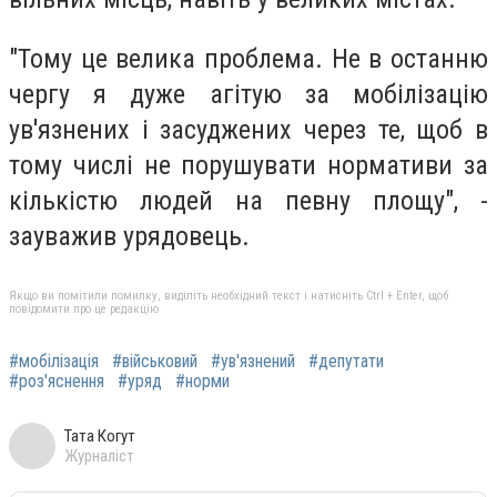
"Тому це велика проблема. Не в останню
чергу я дуже агітую за мобілізацію
ув'язнених і засуджених через те, щоб в
тому числі не порушувати нормативи за
кількістю людей на певну площу", -
зауважив урядовець.
Якщо ви помітили помилку, виділіть необхідний текст і натисніть Ctrl + Enter, щоб
повідомити про це редакцію
#мобілізація
#військовий
#ув'язнений
#депутати
#роз'яснення
#уряд
#норми
Тата Когут
Журналіст