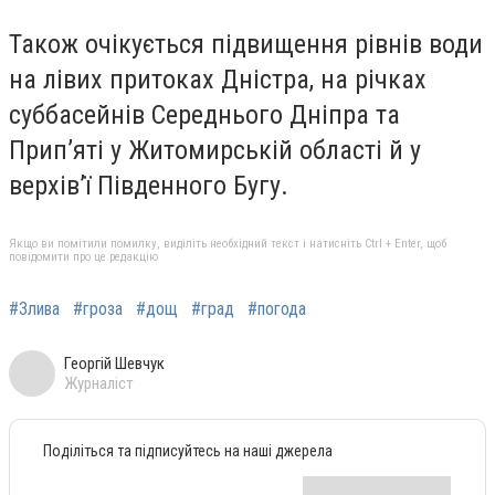
Також очiкується пiдвищення рiвнiв води
на лiвих притоках Днiстра, на річках
суббасейнів Середнього Дніпра та
Прип’яті у Житомирській області й у
верхів’ї Південного Бугу.
Якщо ви помітили помилку, виділіть необхідний текст і натисніть Ctrl + Enter, щоб
повідомити про це редакцію
#Злива
#гроза
#дощ
#град
#погода
Георгій Шевчук
Журналіст
Поділіться та підписуйтесь на наші джерела