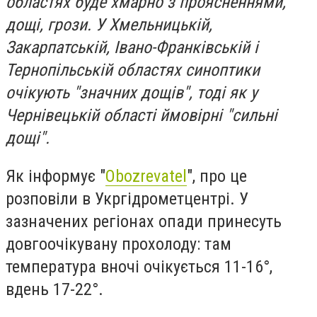
областях буде хмарно з проясненнями,
дощі, грози. У Хмельницькій,
Закарпатській, Івано-Франківській і
Тернопільській областях синоптики
очікують "значних дощів", тоді як у
Чернівецькій області ймовірні "сильні
дощі".
Як інформує "
Obozrevatel
", про це
розповіли в Укргідрометцентрі. У
зазначених регіонах опади принесуть
довгоочікувану прохолоду: там
температура вночі очікується 11-16°,
вдень 17-22°.