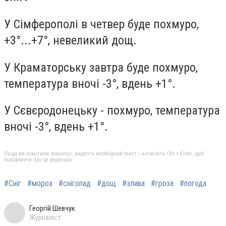
У Сімферополі в четвер буде похмуро,
+3°...+7°, невеликий дощ.
У Краматорську завтра буде похмуро,
температура вночі -3°, вдень +1°.
У Сєвєродонецьку - похмуро, температура
вночі -3°, вдень +1°.
Якщо ви помітили помилку, виділіть необхідний текст і натисніть Ctrl + Enter, щоб
повідомити про це редакцію
#Сніг
#мороз
#снігопад
#дощ
#злива
#гроза
#погода
Георгій Шевчук
Журналіст