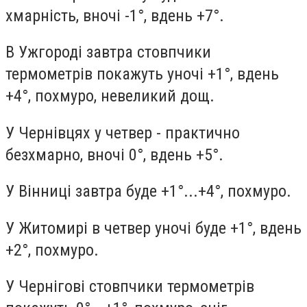
хмарність, вночі -1°, вдень +7°.
В Ужгороді завтра стовпчики
термометрів покажуть уночі +1°, вдень
+4°, похмуро, невеликий дощ.
У Чернівцях у четвер - практично
безхмарно, вночі 0°, вдень +5°.
У Вінниці завтра буде +1°...+4°, похмуро.
У Житомирі в четвер уночі буде +1°, вдень
+2°, похмуро.
У Чернігові стовпчики термометрів