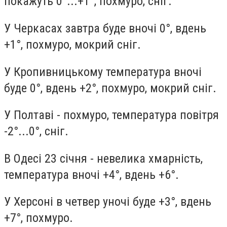
покажуть 0°...+1°, похмуро, сніг.
У Черкасах завтра буде вночі 0°, вдень
+1°, похмуро, мокрий сніг.
У Кропивницькому температура вночі
буде 0°, вдень +2°, похмуро, мокрий сніг.
У Полтаві - похмуро, температура повітря
-2°...0°, сніг.
В Одесі 23 січня - невелика хмарність,
температура вночі +4°, вдень +6°.
У Херсоні в четвер уночі буде +3°, вдень
+7°, похмуро.