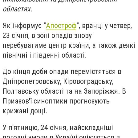
областях.
Як інформує "
Апостроф
", вранці у четвер,
23 січня, в зоні опадів знову
перебуватиме центр країни, а також деякі
північні і південні області.
До кінця доби опади перемістяться в
Дніпропетровську, Кіровоградську,
Полтавську області та на Запоріжжя. В
Приазов'ї синоптики прогнозують
крижані дощі.
У п'ятницю, 24 січня, найскладніші
погодні умови в Україні очікуються в