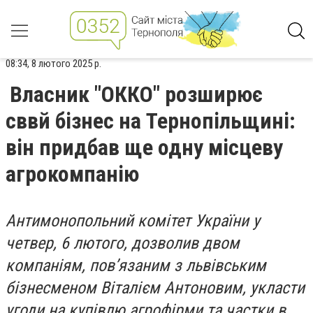
08:34, 8 лютого 2025 р.
Власник "ОККО" розширює
сввй бізнес на Тернопільщині:
він придбав ще одну місцеву
агрокомпанію
Антимонопольний комітет України у
четвер, 6 лютого, дозволив двом
компаніям, пов’язаним з львівським
бізнесменом Віталієм Антоновим, укласти
угоди на купівлю агрофірми та частки в