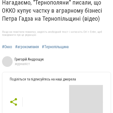
Нагадаємо, "Тернополяни" писали, що
ОККО купує частку в аграрному бізнесі
Петра Гадза на Тернопільщині (відео)
Якщо ви помітили помилку, виділіть необхідний текст і натисніть Ctrl + Enter, щоб
повідомити про це редакцію
#Окко
#агрокомпанія
#Тернопільщина
Григорій Андрощук
журналіст
Поділіться та підписуйтесь на наші джерела