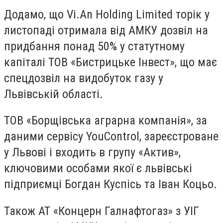
Додамо, що Vi.An Holding Limited торік у
листопаді отримала від АМКУ дозвіл на
придбання понад 50% у статутному
капіталі ТОВ «Бистрицьке Інвест», що має
спецдозвіл на видобуток газу у
Львівській області.
ТОВ «Борщівська аграрна компанія», за
даними сервісу YouControl, зареєстроване
у Львові і входить в групу «Актив»,
ключовими особами якої є львівські
підприємці Богдан Куспісь та Іван Коцьо.
Також АТ «Концерн Галнафтогаз» з УІГ