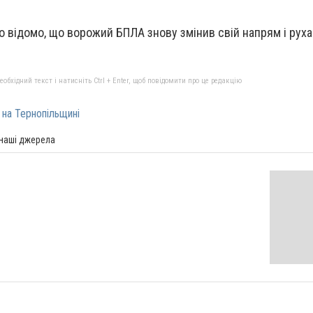
 відомо, що ворожий БПЛА знову змінив свій напрям і руха
бхідний текст і натисніть Ctrl + Enter, щоб повідомити про це редакцію
 на Тернопільщині
 наші джерела