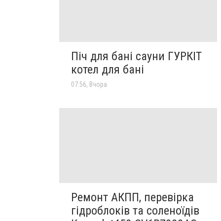
Піч для бані сауни ГУРКІТ
котел для бані
07:56, Вчора
Ремонт АКПП, перевірка
гідроблоків та соленоїдів