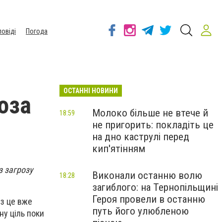
повіді
Погода
ОСТАННІ НОВИНИ
оза
Молоко більше не втече й
18:59
не пригорить: покладіть це
на дно каструлі перед
кип'ятінням
з загрозу
Виконали останню волю
18:28
загиблого: на Тернопільщині
Героя провели в останню
ез це вже
путь його улюбленою
ну ціль поки