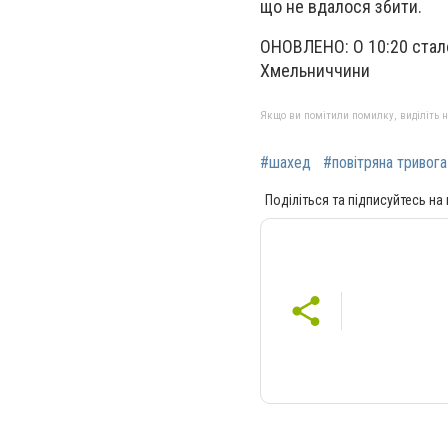
що не вдалося збити.
ОНОВЛЕНО: О 10:20 стало
Хмельниччини
Якщо ви помітили помилку, виділіть нео
#шахед
#повітряна тривога
Поділіться та підписуйтесь на