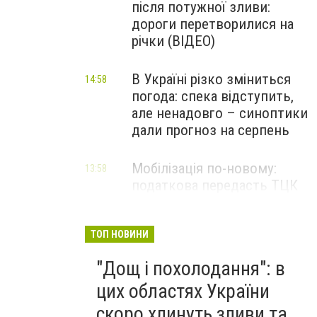
після потужної зливи:
дороги перетворилися на
річки (ВІДЕО)
В Україні різко зміниться
14:58
погода: спека відступить,
але ненадовго – синоптики
дали прогноз на серпень
Мобілізація по-новому:
13:58
податкова передасть ТЦК
дані про чоловіків 18–60
років, навіть за кордоном
ТОП НОВИНИ
"Дощ і похолодання": в
цих областях України
скоро хлинуть зливи та