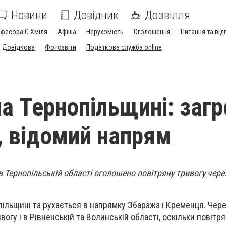
Новини
Довідник
Дозвілля
офесора С.Хміля
Афіша
Нерухомість
Оголошення
Питання та від
Довідкова
Фотозвіти
Податкова служба online
а Тернопільщині: загр
, відомий напрям
в Тернопільській області оголошено повітряну тривогу чере
пільщині та рухається в напрямку Збаража і Кременця. Чер
огу і в Рівненській та Волинській області, оскільки повітря