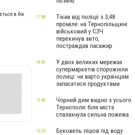
піснею
ється в бік
Тікав від поліції з 3,48
17:48
проміле: на Тернопільщині
військовий у СЗЧ
перекинув авто,
постраждав пасажир
У двох великих мережах
16:56
супермаркетів спорожніли
полиці: чи варто українцям
запасатися продуктами
Чорний дим видно з усього
15:42
Тернополя: біля міста
спалахнула сильна пожежа
Буковель пішов під воду
15:23