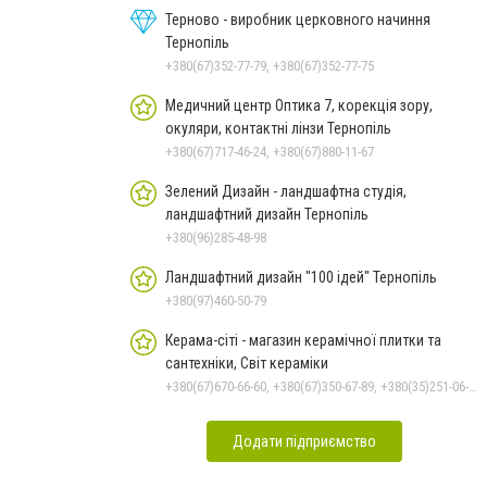
Терново - виробник церковного начиння
Тернопіль
+380(67)352-77-79, +380(67)352-77-75
Медичний центр Оптика 7, корекція зору,
окуляри, контактні лінзи Тернопіль
+380(67)717-46-24, +380(67)880-11-67
Зелений Дизайн - ландшафтна студія,
ландшафтний дизайн Тернопіль
+380(96)285-48-98
Ландшафтний дизайн "100 ідей" Тернопіль
+380(97)460-50-79
Керама-сіті - магазин керамічної плитки та
сантехніки, Світ кераміки
+380(67)670-66-60, +380(67)350-67-89, +380(35)251-06-66
Додати підприємство