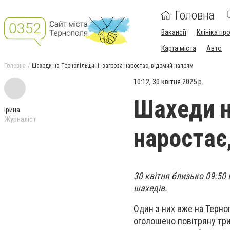
Головна
Вакансії
Клініка пр
Карта міста
Авто
Головна
Шахеди на Тернопільщині: загроза наростає, відомий напрям
10:12, 30 квітня 2025 р.
Шахеди н
Ірина
Журналіст
наростає
30 квітня близько 09:50 
шахедів.
Один з них вже на Терно
оголошено повітряну трив