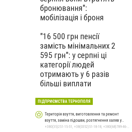
бронювання":
мобілізація і броня
"16 500 грн пенсії
замість мінімальних 2
595 грн": у серпні ці
категорії людей
отримають у 6 разів
більші виплати
ПІДПРИЄМСТВА ТЕРНОПОЛЯ
Територія взуття, виготовлення та ремонт
взуття, заміна підошви, розтягнення халяв у
Тернополі
+380(35)251-15-51, +38(0352)51-18-18, +380(68)789-46-04, +380(95)662-41-09